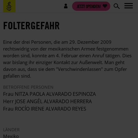
Direkt
Benutzermenü
JETZT SPENDEN!
zum
Inhalt
FOLTERGEFAHR
Eine der drei Personen, die am 29. Dezember 2009
rechtswidrig von der mexikanischen Armee festgenommen
worden sind, konnte am 4. Februar einen Anruf tätigen. Dies
war bislang ihr einziger Kontakt zur Außenwelt. Man geht
davon aus, dass sie dem "Verschwindenlassen" zum Opfer
gefallen sind.
BETROFFENE PERSONEN
Frau NITZA PAOLA ALVARADO ESPINOZA
Herr JOSE ANGÉL ALVARADO HERRERA
Frau ROCÍO IRENE ALVARADO REYES
LÄNDER
Mexiko