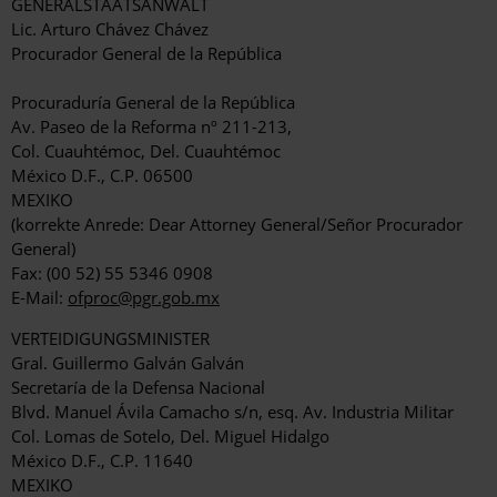
GENERALSTAATSANWALT
Lic. Arturo Chávez Chávez
Procurador General de la República
Procuraduría General de la República
Av. Paseo de la Reforma nº 211-213,
Col. Cuauhtémoc, Del. Cuauhtémoc
México D.F., C.P. 06500
MEXIKO
(korrekte Anrede: Dear Attorney General/Señor Procurador
General)
Fax: (00 52) 55 5346 0908
E-Mail:
ofproc@pgr.gob.mx
VERTEIDIGUNGSMINISTER
Gral. Guillermo Galván Galván
Secretaría de la Defensa Nacional
Blvd. Manuel Ávila Camacho s/n, esq. Av. Industria Militar
Col. Lomas de Sotelo, Del. Miguel Hidalgo
México D.F., C.P. 11640
MEXIKO