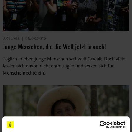
AKTUELL
06.08.2018
Junge Menschen, die die Welt jetzt braucht
Täglich erleben junge Menschen weltweit Gewalt. Doch viele
lassen sich davon nicht entmutigen und setzen sich für
Menschenrechte ein.