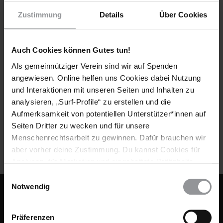
Zustimmung
Details
Über Cookies
Auch Cookies können Gutes tun!
ERFOLG
PERU
"Danke für alles. Macht weiter!"
Als gemeinnütziger Verein sind wir auf Spenden
angewiesen. Online helfen uns Cookies dabei Nutzung
Máxima Acuña widersetzte sich einem mächtigen
und Interaktionen mit unseren Seiten und Inhalten zu
Bergbauunternehmen, das sie von ihrem Land vertreiben
analysieren, „Surf-Profile“ zu erstellen und die
wollte. Das Oberste Gericht Perus hat ihr Recht gegeben.
Aufmerksamkeit von potentiellen Unterstützer*innen auf
Amnesty hatte sie in ihrem Kampf unterstützt.
Seiten Dritter zu wecken und für unsere
Menschenrechtsarbeit zu gewinnen. Dafür brauchen wir
aber vorher deine Zustimmung. Du kannst Cookies für
Analysen, für Marketing und eingebettete Drittinhalte
auch ablehnen, oder deine Meinung jederzeit später
Einwilligungsauswahl
wieder ändern. Diesen Banner kannst Du über den Link
Notwendig
Fußbereich
KONTAKT & FAQ
im Footer schnell wieder aufrufen.
Datenschutzerklärung
IMPRESSUM
Präferenzen