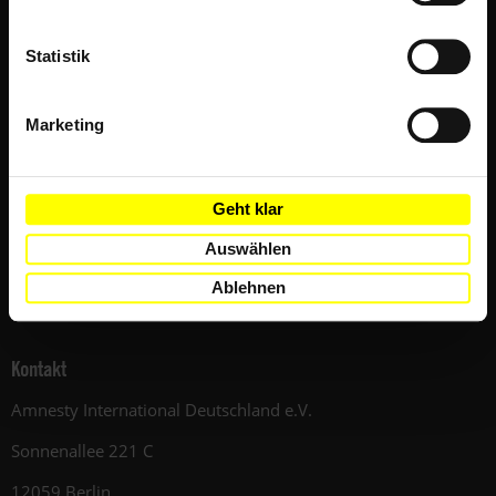
NEWSLETTER
Statistik
SHOP
AMNESTY-MATERIAL
Marketing
AMNESTY.ORG
DATENSCHUTZ VERWALTEN
Geht klar
JOBS & AUSSCHREIBUNGEN
Auswählen
DATENSCHUTZ
Ablehnen
COOKIES VERWALTEN
Kontakt
Amnesty International Deutschland e.V.
Sonnenallee 221 C
12059 Berlin