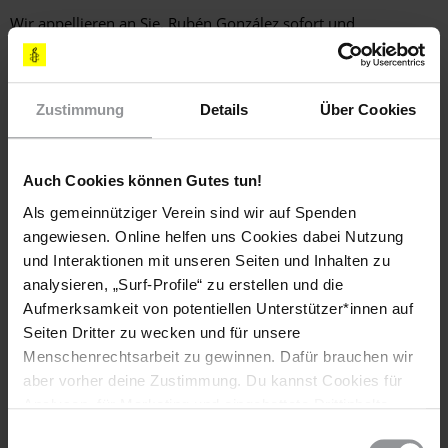
Wir appellieren an Sie, Rubén González sofort und
bedingungslos freizulassen, da er ein gewaltloser politischer
Gefangener ist.
Die venezolanische Verfassung schützt die Gründung und
Zustimmung
Details
Über Cookies
Arbeit von Gewerkschaften. Rubén González muss daher
ermöglicht werden, seinen unermüdlichen Einsatz für die
Arbeitsrechte in Freiheit und ohne Repressalien fortzuführen.
Auch Cookies können Gutes tun!
Außerdem fordern wir von Ihnen, willkürliche Festnahmen
Als gemeinnütziger Verein sind wir auf Spenden
nicht mehr als Maßnahme gegen abweichende politische
angewiesen. Online helfen uns Cookies dabei Nutzung
Meinungen einzusetzen.
und Interaktionen mit unseren Seiten und Inhalten zu
analysieren, „Surf-Profile“ zu erstellen und die
Mit freundlichen Grüßen
Aufmerksamkeit von potentiellen Unterstützer*innen auf
Seiten Dritter zu wecken und für unsere
Hintergrundinformation
Menschenrechtsarbeit zu gewinnen. Dafür brauchen wir
aber vorher deine Zustimmung. Du kannst Cookies für
Hintergrund
Rubén González hatte sich immer wieder für die Arbeitsrechte
Analysen, für Marketing und eingebettete Drittinhalte
im staatlichen Eisenbergbau-Unternehmen Ferrominera del
auch ablehnen, oder deine Meinung jederzeit später
Einwilligungsauswahl
Orinoco eingesetzt. Er führte u. a. Aktionen zu