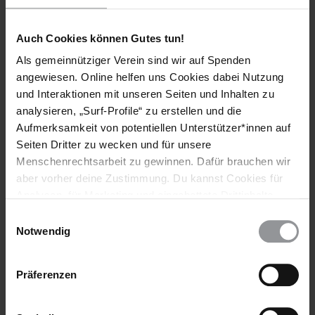
Auch Cookies können Gutes tun!
AMNESTY JOURNAL
MYANMAR
08.11.2021
Als gemeinnütziger Verein sind wir auf Spenden
"Niemand fühlt sich mehr sicher"
angewiesen. Online helfen uns Cookies dabei Nutzung
und Interaktionen mit unseren Seiten und Inhalten zu
Vor mehr als einem halben Jahr putschten die Generäle ­gegen
analysieren, „Surf-Profile“ zu erstellen und die
die gewählte Regierung Myanmars. Wie hat sich die Situation
Aufmerksamkeit von potentiellen Unterstützer*innen auf
entwickelt? Der Menschenrechtsaktivist Aue Mon berichtet.
Seiten Dritter zu wecken und für unsere
Menschenrechtsarbeit zu gewinnen. Dafür brauchen wir
aber vorher deine Zustimmung. Du kannst Cookies für
Analysen, für Marketing und eingebettete Drittinhalte
auch ablehnen, oder deine Meinung jederzeit später
Einwilligungsauswahl
wieder ändern. Diesen Banner kannst Du über den Link
Notwendig
im Footer schnell wieder aufrufen.
Datenschutzerklärung
Präferenzen