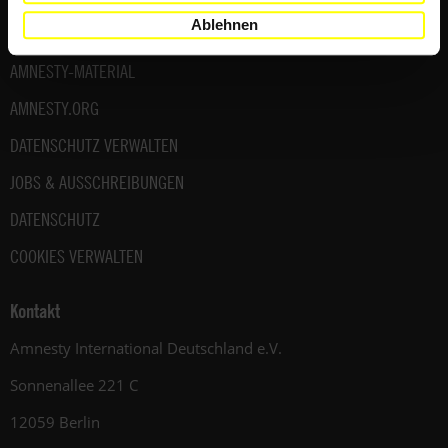
Ablehnen
SHOP
AMNESTY-MATERIAL
AMNESTY.ORG
DATENSCHUTZ VERWALTEN
JOBS & AUSSCHREIBUNGEN
DATENSCHUTZ
COOKIES VERWALTEN
Kontakt
Amnesty International Deutschland e.V.
Sonnenallee 221 C
12059 Berlin