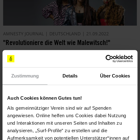
AMNESTY JOURNAL
DEUTSCHLAND
21.09.2022
"Revolutioniere die Welt wie Malewitsch!"
Die drei Schwestern Betty, Siona und Miriyam Endale
wuchsen als Kinder äthiopischer Einwander*innen in der
Ukraine auf. Zusammen machen sie als FoSho HipHop – jetzt
Zustimmung
Details
Über Cookies
in Deutschland. Ein Gespräch mit Sängerin Betty.
Auch Cookies können Gutes tun!
Als gemeinnütziger Verein sind wir auf Spenden
angewiesen. Online helfen uns Cookies dabei Nutzung
und Interaktionen mit unseren Seiten und Inhalten zu
analysieren, „Surf-Profile“ zu erstellen und die
Aufmerksamkeit von potentiellen Unterstützer*innen auf