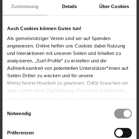
Zustimmung
Details
Über Cookies
Auch Cookies können Gutes tun!
Als gemeinnütziger Verein sind wir auf Spenden
AMNESTY JOURNAL
INDIEN
10.08.2021
angewiesen. Online helfen uns Cookies dabei Nutzung
Inhaftiert wegen des Einsatzes für Kastenlose
und Interaktionen mit unseren Seiten und Inhalten zu
analysieren, „Surf-Profile“ zu erstellen und die
Wer hat Angst vor selbstbewussten Dalits? Das
Aufmerksamkeit von potentiellen Unterstützer*innen auf
Selbstverständnis von Indien als Hindu-Nation könnte damit
Seiten Dritter zu wecken und für unsere
infrage gestellt werden. Auch dank der Bhima Koregaon 16
Menschenrechtsarbeit zu gewinnen. Dafür brauchen wir
(BK16).
aber vorher deine Zustimmung. Du kannst Cookies für
Analysen, für Marketing und eingebettete Drittinhalte
auch ablehnen, oder deine Meinung jederzeit später
Einwilligungsauswahl
wieder ändern. Diesen Banner kannst Du über den Link
Notwendig
im Footer schnell wieder aufrufen.
Datenschutzerklärung
Präferenzen