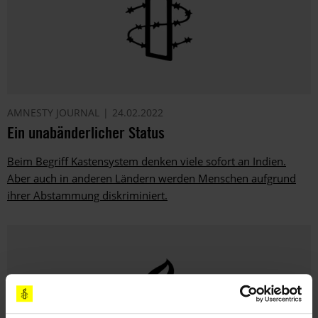
AMNESTY JOURNAL
24.02.2022
Ein unabänderlicher Status
Beim Begriff Kastensystem denken viele sofort an Indien.
Aber auch in anderen Ländern werden Menschen aufgrund
ihrer Abstammung diskriminiert.