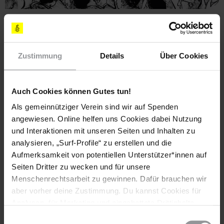
AMNESTY JOURNAL
ÄGYPTEN
21.03.2018
"Auf der Straße mache ich mich unsichtbar"
Fast jede Ägypterin ist schon sexuell belästigt worden – Kairo
Zustimmung
Details
Über Cookies
gilt als weltweit gefährlichste Stadt für Frauen. Ein Gespräch
mit Theaterregisseurin Nora Amin über den Kampf der
Auch Cookies können Gutes tun!
ägyptischen Frauen.
Als gemeinnütziger Verein sind wir auf Spenden
angewiesen. Online helfen uns Cookies dabei Nutzung
und Interaktionen mit unseren Seiten und Inhalten zu
analysieren, „Surf-Profile“ zu erstellen und die
Aufmerksamkeit von potentiellen Unterstützer*innen auf
Seiten Dritter zu wecken und für unsere
Menschenrechtsarbeit zu gewinnen. Dafür brauchen wir
aber vorher deine Zustimmung. Du kannst Cookies für
Analysen, für Marketing und eingebettete Drittinhalte
auch ablehnen, oder deine Meinung jederzeit später
Einwilligungsauswahl