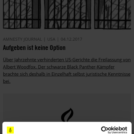
AMNESTY JOURNAL
USA
04.12.2017
Aufgeben ist keine Option
Über Jahrzehnte verhinderten US-Gerichte die Freilassung von
Albert Woodfox. Der schwarze Black Panther-Kämpfer
brachte sich deshalb in Einzelhaft selbst juristische Kenntnisse
bei.