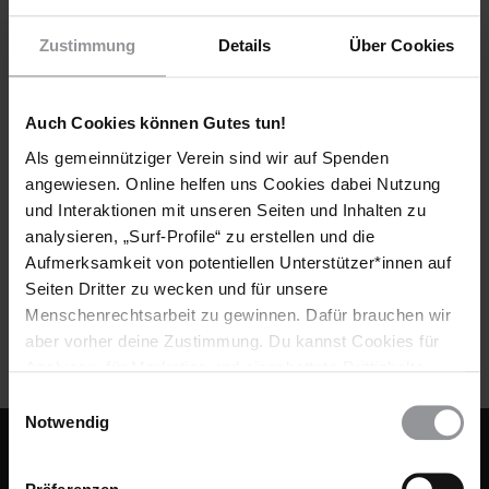
Zustimmung
Details
Über Cookies
Auch Cookies können Gutes tun!
ARTIKEL
USA
24.11.2017
Als gemeinnütziger Verein sind wir auf Spenden
Frei nach fast 44 Jahren Isolationshaft
angewiesen. Online helfen uns Cookies dabei Nutzung
und Interaktionen mit unseren Seiten und Inhalten zu
Im Februar 2016 kam der afroamerikanische Aktivist Albert
analysieren, „Surf-Profile“ zu erstellen und die
Woodfox nach mehr als vier Jahrzehnten in Isolationshaft frei.
Aufmerksamkeit von potentiellen Unterstützer*innen auf
Beim Briefamarthon 2015 hatte Amnesty weltweit mehr als
Seiten Dritter zu wecken und für unsere
650.000 Appelle für ihn gesammelt.
Menschenrechtsarbeit zu gewinnen. Dafür brauchen wir
aber vorher deine Zustimmung. Du kannst Cookies für
Analysen, für Marketing und eingebettete Drittinhalte
auch ablehnen, oder deine Meinung jederzeit später
Einwilligungsauswahl
wieder ändern. Diesen Banner kannst Du über den Link
Notwendig
im Footer schnell wieder aufrufen.
Fußbereich
KONTAKT & FAQ
Datenschutzerklärung