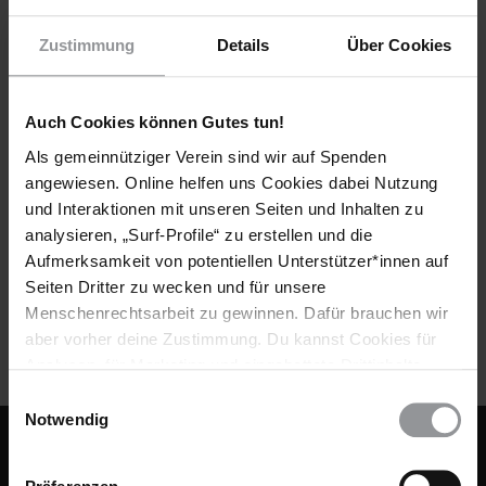
Zustimmung
Details
Über Cookies
Auch Cookies können Gutes tun!
ARTIKEL
USA
24.11.2017
Als gemeinnütziger Verein sind wir auf Spenden
Frei nach fast 44 Jahren Isolationshaft
angewiesen. Online helfen uns Cookies dabei Nutzung
und Interaktionen mit unseren Seiten und Inhalten zu
Im Februar 2016 kam der afroamerikanische Aktivist Albert
analysieren, „Surf-Profile“ zu erstellen und die
Woodfox nach mehr als vier Jahrzehnten in Isolationshaft frei.
Aufmerksamkeit von potentiellen Unterstützer*innen auf
Beim Briefamarthon 2015 hatte Amnesty weltweit mehr als
Seiten Dritter zu wecken und für unsere
650.000 Appelle für ihn gesammelt.
Menschenrechtsarbeit zu gewinnen. Dafür brauchen wir
aber vorher deine Zustimmung. Du kannst Cookies für
Analysen, für Marketing und eingebettete Drittinhalte
auch ablehnen, oder deine Meinung jederzeit später
Einwilligungsauswahl
wieder ändern. Diesen Banner kannst Du über den Link
Notwendig
im Footer schnell wieder aufrufen.
Fußbereich
KONTAKT & FAQ
Datenschutzerklärung