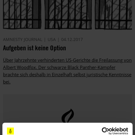
AMNESTY JOURNAL
USA
04.12.2017
Aufgeben ist keine Option
Über Jahrzehnte verhinderten US-Gerichte die Freilassung von
Albert Woodfox. Der schwarze Black Panther-Kämpfer
brachte sich deshalb in Einzelhaft selbst juristische Kenntnisse
bei.