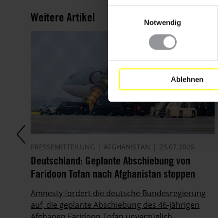
Einwilligungsauswahl
Weitere Artikel
Notwendig
Ablehnen
PRESSEMITTEILUNG
AFGHANISTAN
23.07.2026
Deutschland: Geplante Abschiebung von
Faridoon Tofan nach Afghanistan stoppen
Amnesty fordert die deutsche Bundesregierung
auf, die geplante Abschiebung des 46-jährigen
als
Afghanen Faridoon Tofan unverzüglich