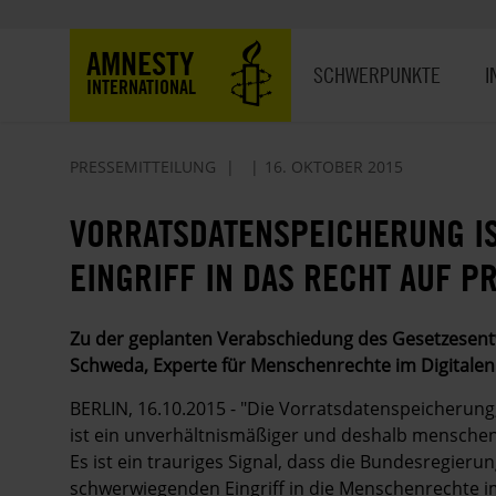
Direkt
zum
Hauptnavigation
AMNESTY
Inhalt
SCHWERPUNKTE
I
INTERNATIONAL
PRESSEMITTEILUNG
16. OKTOBER 2015
VORRATSDATENSPEICHERUNG I
EINGRIFF IN DAS RECHT AUF P
Zu der geplanten Verabschiedung des Gesetzesent
Schweda, Experte für Menschenrechte im Digitalen 
BERLIN, 16.10.2015 - "Die Vorratsdatenspeicherung
ist ein unverhältnismäßiger und deshalb menschenre
Es ist ein trauriges Signal, dass die Bundesregie
schwerwiegenden Eingriff in die Menschenrechte im