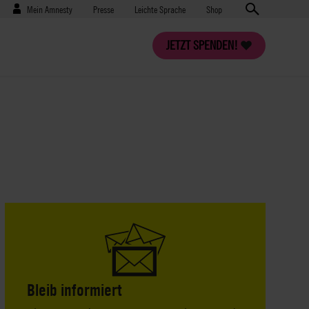
Benutzermenü
Presse
Mein Amnesty
Presse
Leichte Sprache
Shop
JETZT SPENDEN!
Bleib informiert