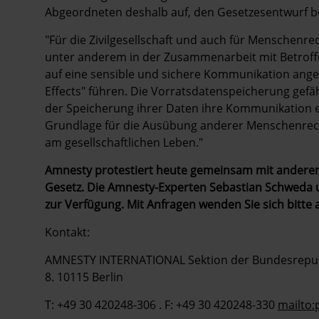
Abgeordneten deshalb auf, den Gesetzesentwurf b
"Für die Zivilgesellschaft und auch für Menschenre
unter anderem in der Zusammenarbeit mit Betrof
auf eine sensible und sichere Kommunikation angew
Effects" führen. Die Vorratsdatenspeicherung gef
der Speicherung ihrer Daten ihre Kommunikation ei
Grundlage für die Ausübung anderer Menschenrecht
am gesellschaftlichen Leben."
Amnesty protestiert heute gemeinsam mit andere
Gesetz. Die Amnesty-Experten Sebastian Schweda u
zur Verfügung. Mit Anfragen wenden Sie sich bitte 
Kontakt:
AMNESTY INTERNATIONAL Sektion der Bundesrepublik
8. 10115 Berlin
T: +49 30 420248-306 . F: +49 30 420248-330
mailto