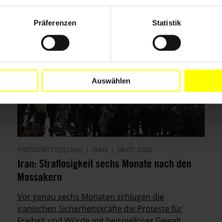
Präferenzen
Statistik
Auswählen
PRESSEMITTEILUNG
IRAN
08.07.2026
Iran: Straflosigkeit sechs Monate nach den
Massakern
Vor genau sechs Monaten schlugen die
iranischen Sicherheitskräfte die Proteste für
Freiheit und Würde mit beispielloser Gewalt