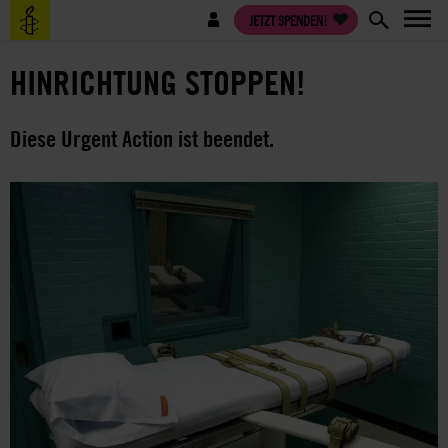
Direkt
Benutzermenü
JETZT SPENDEN!
zum
Inhalt
HINRICHTUNG STOPPEN!
Diese Urgent Action ist beendet.