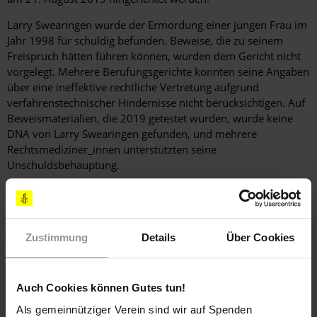
Larry Swearingen wurde der Ermordung einer jungen Frau im
Jahr 1998 für schuldig befunden. Beweise, die zu seinem
Freispruch hätten führen können, wurden dem Gericht nicht
vorgelegt. Mehrere Berufungsgerichte konnten seine Angaben
über eine ineffektive rechtliche Vertretung aufgrund
verfahrenstechnischer Hindernisse nicht berücksichtigen. Auf
Beweismaterialien, die 2019 getestet wurden, wurde keine
DNA von Larry Swearingen gefunden, und mehrere
Rechtsmediziner_innen unterstützten seine
Unschuldsbehauptung.
Die Todesstrafe ist die ultimative Aberkennung der
Menschenrechte. Seit 1973 wurden in den USA 166
Menschen aus dem Todestrakt entlassen, weil sie sich als
unschuldig erwiesen. Der US-Bundesstaat Texas hat bis
Zustimmung
Details
Über Cookies
Dezember 2019 neun Hinrichtungen anberaumt.
Auch Cookies können Gutes tun!
Hintergrundinformation
Als gemeinnütziger Verein sind wir auf Spenden