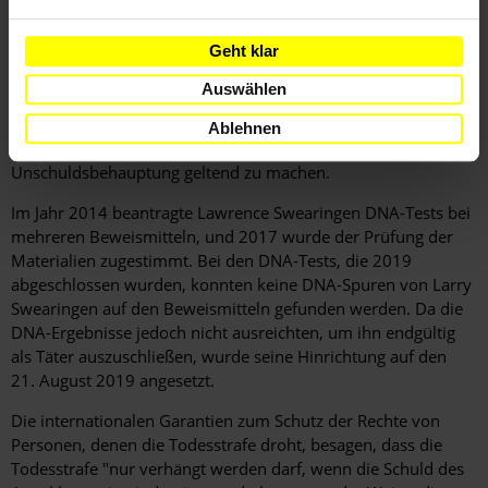
vor dem Auffinden entsorgt wurde. Anderen Expert_innen
zufolge wurde die Leiche wahrscheinlich nur wenige Tage vor
Geht klar
ihrem Fund im Wald abgelegt. Es fanden danach mehrere
Verfahren vor verschiedenen Gerichten statt. Im Jahr 2011
Auswählen
wurde ein neuer Hinrichtungstermin genannt, bevor ein
weiterer Aufschub der Vollstreckung ausgesprochen wurde,
Ablehnen
um Larry Swearingen die Möglichkeit zu geben, seine
Unschuldsbehauptung geltend zu machen.
Im Jahr 2014 beantragte Lawrence Swearingen DNA-Tests bei
mehreren Beweismitteln, und 2017 wurde der Prüfung der
Materialien zugestimmt. Bei den DNA-Tests, die 2019
abgeschlossen wurden, konnten keine DNA-Spuren von Larry
Swearingen auf den Beweismitteln gefunden werden. Da die
DNA-Ergebnisse jedoch nicht ausreichten, um ihn endgültig
als Täter auszuschließen, wurde seine Hinrichtung auf den
21. August 2019 angesetzt.
Die internationalen Garantien zum Schutz der Rechte von
Personen, denen die Todesstrafe droht, besagen, dass die
Todesstrafe "nur verhängt werden darf, wenn die Schuld des