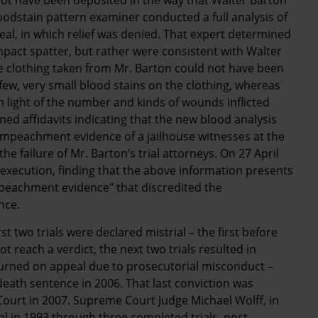
not have been deposited in the way that Walter Barton
oodstain pattern examiner conducted a full analysis of
al, in which relief was denied. That expert determined
impact spatter, but rather were consistent with Walter
e clothing taken from Mr. Barton could not have been
few, very small blood stains on the clothing, whereas
n light of the number and kinds of wounds inflicted
gned affidavits indicating that the new blood analysis
impeachment evidence of a jailhouse witnesses at the
the failure of Mr. Barton’s trial attorneys. On 27 April
execution, finding that the above information presents
peachment evidence" that discredited the
nce.
st two trials were declared mistrial – the first before
ot reach a verdict, the next two trials resulted in
urned on appeal due to prosecutorial misconduct –
d death sentence in 2006. That last conviction was
Court in 2007. Supreme Court Judge Michael Wolff, in
ial in 1993 through three completed trials, post-