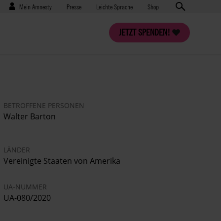
Benutzermenü
Presse
Mein Amnesty
Presse
Leichte Sprache
Shop
JETZT SPENDEN!
BETROFFENE PERSONEN
Walter Barton
LÄNDER
Vereinigte Staaten von Amerika
UA-NUMMER
UA-080/2020