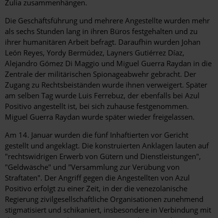
Zulia zusammenhängen.
Die Geschäftsführung und mehrere Angestellte wurden mehr
als sechs Stunden lang in ihren Büros festgehalten und zu
ihrer humanitären Arbeit befragt. Daraufhin wurden Johan
León Reyes, Yordy Bermúdez, Layners Gutiérrez Díaz,
Alejandro Gómez Di Maggio und Miguel Guerra Raydan in die
Zentrale der militärischen Spionageabwehr gebracht. Der
Zugang zu Rechtsbeiständen wurde ihnen verweigert. Später
am selben Tag wurde Luis Ferrebuz, der ebenfalls bei Azul
Positivo angestellt ist, bei sich zuhause festgenommen.
Miguel Guerra Raydan wurde später wieder freigelassen.
Am 14. Januar wurden die fünf Inhaftierten vor Gericht
gestellt und angeklagt. Die konstruierten Anklagen lauten auf
"rechtswidrigen Erwerb von Gütern und Dienstleistungen",
"Geldwäsche" und "Versammlung zur Verübung von
Straftaten". Der Angriff gegen die Angestellten von Azul
Positivo erfolgt zu einer Zeit, in der die venezolanische
Regierung zivilgesellschaftliche Organisationen zunehmend
stigmatisiert und schikaniert, insbesondere in Verbindung mit