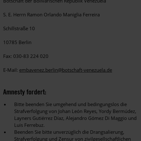
Botschaft der Bolivarischen Republik Venezuela
S. E. Herrn Ramon Orlando Maniglia Ferreira
Schillstraße 10
10785 Berlin
Fax: 030-83 224 020
E-Mail:
embavenez.berlin@botschaft-venezuela.de
Amnesty fordert:
Bitte beenden Sie umgehend und bedingungslos die
Strafverfolgung von Johan León Reyes, Yordy Bermúdez,
Layners Gutiérrez Díaz, Alejandro Gómez Di Maggio und
Luis Ferrebuz.
Beenden Sie bitte unverzüglich die Drangsalierung,
Strafverfolgung und Zensur von zivilgesellschaftlichen