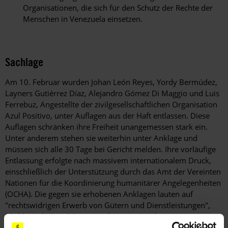
Organisationen, die sich für den Schutz der Rechte der
Menschen in Venezuela einsetzen.
Sachlage
Am 10. Februar wurden Johan León Reyes, Yordy Bermúdez,
Layners Gutiérrez Díaz, Alejandro Gómez Di Maggio und Luis
Ferrebuz, Angestellte der zivilgesellschaftlichen Organisation
Azul Positivo
,
unter Auflagen aus der Haft entlassen. Diese
Auflagen schränken ihre Freiheit unangemessen stark ein.
Unter anderem stehen sie weiterhin unter Anklage und
müssen sich alle 30 Tage bei Gericht melden. Ihre vorläufige
Entlassung erfolgte nach massivem internationalem Druck,
einschließlich der Unterstützung durch das Amt der Vereinten
Nationen für die Koordinierung humanitärer Angelegenheiten
(OCHA). Die gegen sie erhobenen Anklagen lauten auf
"rechtswidrigen Erwerb von Gütern und Dienstleistungen",
"Geldwäsche" und "Versammlung zur Verübung von
Straftaten". Miguel Guerra Raydan war ebenfalls inhaftiert