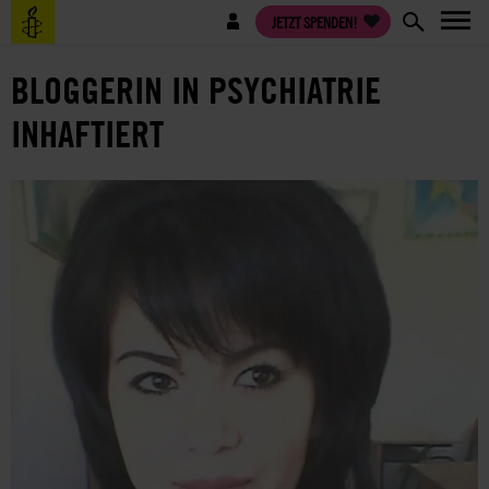
Direkt
Benutzermenü
JETZT SPENDEN!
zum
Inhalt
BLOGGERIN IN PSYCHIATRIE
INHAFTIERT