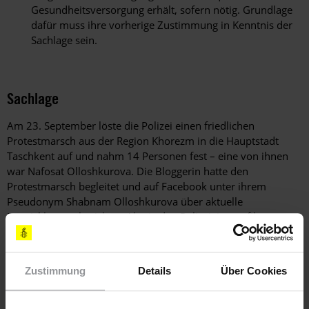
Gesundheitsversorgung erhält, sofern nötig. Grundlage
dafür muss ihre vorherige Zustimmung in Kenntnis der
Sachlage sein.
Sachlage
Am 23. September löste die Polizei einen friedlichen
Protestmarsch aus der Region Khorezm in die Hauptstadt
Taschkent auf und nahm 14 Personen fest – eine von ihnen
war Nafosat Olloshkurova. Die Bloggerin hatte den
Protestmarsch begleitet und auf Facebook unter ihrem
Pseudonym Shabnam Olloshkurova über aktuelle
Entwicklungen berichtet. Als sie den Polizeieinsatz filmte,
wurde sie selbst geschlagen und festgenommen.
Unter Verstoß gegen Paragraf 29.2 des usbekischen
Zustimmung
Details
Über Cookies
Verwaltungsgesetzbuchs wurde Nafosat Olloshkurova zu zehn
Tagen Verwaltungshaft verurteilt. Paragraf 29.2 legt fest, dass
gegen Mütter von Kindern unter drei Jahren und gegen