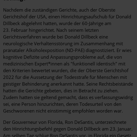
Nachdem die zuständigen Gerichte, auch der Oberste
Gerichtshof der USA, einen Hinrichtungsaufschub für Donald
Dillbeck abgelehnt hatten, wurde der 60-Jährige am
23. Februar hingerichtet. Nach seinem letzten
Gerichtsverfahren wurde bei Donald Dillbeck eine
neurologische Verhaltensstörung im Zusammenhang mit
pränataler Alkoholexposition (ND-PAE) diagnostiziert. Er wies
kognitive Defizite und Anpassungsprobleme auf, die von
medizinischen Expert*innen als "funktionell identisch" mit
den Kriterien bewertet wurden, die der Oberste Gerichtshof
2022 für die Aussetzung der Todesstrafe für Menschen mit
geistiger Behinderung anerkannt hatte.
Seine Rechtsbeistände
hatten die Gerichte gebeten, dies in Betracht zu ziehen.
Zudem hatten sie geltend gemacht, dass es verfassungswidrig
sei, eine Person hinzurichten, deren Todesurteil von den
Geschworenen nicht einstimmig empfohlen worden war.
Der Gouverneur von Florida, Ron DeSantis, unterzeichnete
den Hinrichtungsbefehl gegen Donald Dillbeck am 23. Januar.
Am selben Tag schlug Ron DeSantis vor, in Florida ein Gesetz