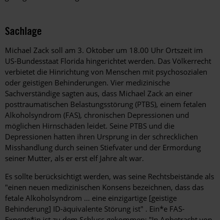
Sachlage
Michael Zack soll am 3. Oktober um 18.00 Uhr Ortszeit im
US-Bundesstaat Florida hingerichtet werden. Das Völkerrecht
verbietet die Hinrichtung von Menschen mit psychosozialen
oder geistigen Behinderungen. Vier medizinische
Sachverständige sagten aus, dass Michael Zack an einer
posttraumatischen Belastungsstörung (PTBS), einem fetalen
Alkoholsyndrom (FAS), chronischen Depressionen und
möglichen Hirnschäden leidet. Seine PTBS und die
Depressionen hatten ihren Ursprung in der schrecklichen
Misshandlung durch seinen Stiefvater und der Ermordung
seiner Mutter, als er erst elf Jahre alt war.
Es sollte berücksichtigt werden, was seine Rechtsbeistände als
"einen neuen medizinischen Konsens bezeichnen, dass das
fetale Alkoholsyndrom ... eine einzigartige [geistige
Behinderung] ID-äquivalente Störung ist" . Ein*e FAS-
Experte*in ist zu dem Schluss gekommen: "In Anbetracht von