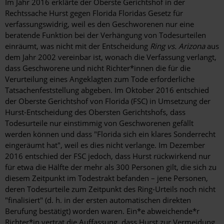
Im Jahr 2016 erklärte der Oberste Gerichtshof in der
Rechtssache Hurst gegen Florida Floridas Gesetz für
verfassungswidrig, weil es den Geschworenen nur eine
beratende Funktion bei der Verhängung von Todesurteilen
einräumt, was nicht mit der Entscheidung
Ring vs. Arizona
aus
dem Jahr 2002 vereinbar ist, wonach die Verfassung verlangt,
dass Geschworene und nicht Richter*innen die für die
Verurteilung eines Angeklagten zum Tode erforderliche
Tatsachenfeststellung abgeben. Im Oktober 2016 entschied
der Oberste Gerichtshof von Florida (FSC) in Umsetzung der
Hurst-Entscheidung des Obersten Gerichtshofs, dass
Todesurteile nur einstimmig von Geschworenen gefällt
werden können und dass "Florida sich ein klares Sonderrecht
eingeräumt hat", weil es dies nicht verlange. Im Dezember
2016 entschied der FSC jedoch, dass Hurst rückwirkend nur
für etwa die Hälfte der mehr als 300 Personen gilt, die sich zu
diesem Zeitpunkt im Todestrakt befanden – jene Personen,
deren Todesurteile zum Zeitpunkt des Ring-Urteils noch nicht
"finalisiert" (d. h. in der ersten automatischen direkten
Berufung bestätigt) worden waren. Ein*e abweichende*r
Richter*in vertrat die Auffassung, dass Hurst zur Vermeidung