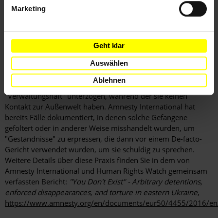
begannen die Behörden in Kiew mit einer, wie sie sagten,
Marketing
"Antiterroroperation" (antiteroristichna operatsiya – ATO), die
darauf abzielte, die Kontrolle über das Gebiet
zurückzugewinnen.
Geht klar
In den selbsternannten Republiken operieren lokale
Auswählen
Sicherheitsdienste ohne Kontrolle, nehmen Personen
willkürlich fest und inhaftieren sie in eigenen Haftzentren. Oft
Ablehnen
werden die Gefangenen einer 30 Tage währenden
"Verwaltungshaft" unterzogen, während der sie keinen
Kontakt zur Außenwelt haben. Amnesty International hat
bereits Fälle dokumentiert, in denen solche Gefangene
gefoltert oder in anderer Weise misshandelt wurden, um
"Geständnisse" zu erpressen, die dann vor einem De-facto-
Gericht verwendet wurden, um sie schuldig zu sprechen.
Weitere Details über diese Praxis finden Sie in dem von
Amnesty International und Human Rights Watch gemeinsam
verfassten Bericht:
"You Don't Exist" - Arbitrary detentions,
enforced disappearances, and torture in eastern Ukraine
,
https://www.amnesty.org/en/documents/eur50/4455/2016/en