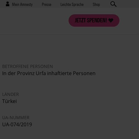
Benutzermenü
Presse
Mein Amnesty
Presse
Leichte Sprache
Shop
JETZT SPENDEN!
BETROFFENE PERSONEN
In der Provinz Urfa inhaftierte Personen
LÄNDER
Türkei
UA-NUMMER
UA-074/2019