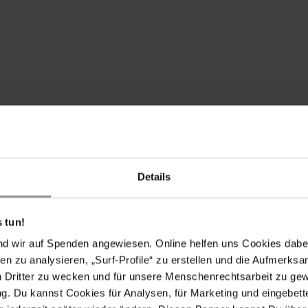
e sich in der Antiterrorabteilung der Sicherheitskräfte
er Folter und anderweitiger Misshandlung ausgesetzt
Details
ngiger medizinischer Versorgung erhalten.
parteiische und wirksame Untersuchung der Folter- und
 tun!
nd wir auf Spenden angewiesen. Online helfen uns Cookies dabe
en zu analysieren, „Surf-Profile“ zu erstellen und die Aufmerksa
n Dritter zu wecken und für unsere Menschenrechtsarbeit zu ge
. Du kannst Cookies für Analysen, für Marketing und eingebettet