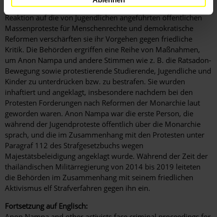
Untersuchungshaft und restriktiven Kautionsauflagen. Als
Reaktion auf die von Jugendlichen angeführten öffentlichen
Massenproteste für Menschenrechte und demokratische
Reformen verschärften sie ihr Vorgehen gegen friedliche
Kritik. Die Behörden ergriffen eine Reihe von Maßnahmen,
um Anon Nampa und andere Stimmen wie z. B. die Ratsadon-
Bewegung sowie protestierende Studierende, Jugendliche und
Kinder zu unterdrücken bzw. zu bestrafen. Sie wurden
inhaftiert und angeklagt, insbesondere nachdem bei den
Protesten Forderungen nach Reformen der Monarchie laut
geworden waren. Anon Nampa war die erste Person, die
während der Jugendproteste öffentlich über die Monarchie
sprach, und die im Zusammenhang mit den Protesten unter
Paragraf 112 des Strafgesetzbuchs wegen
Majestätsbeleidigung angeklagt wurde. Während der Zeit der
thailändischen Militärregierung von 2014 bis 2019 leiteten
die Behörden im Zusammenhang mit seinem friedlichen
Aktivismus elf Strafverfahren gegen ihn ein.
Fortsetzung auf Englisch:
Anon Nampa and other activists face criminal proceedings for