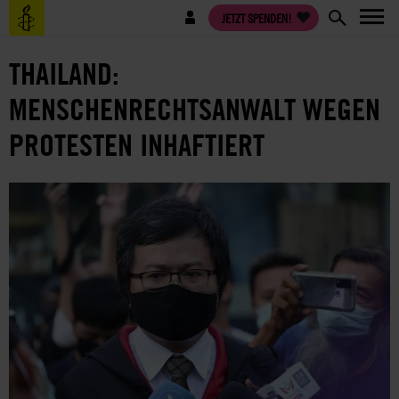
Direkt
Benutzermenü
JETZT SPENDEN!
zum
Inhalt
THAILAND:
MENSCHENRECHTSANWALT WEGEN
PROTESTEN INHAFTIERT