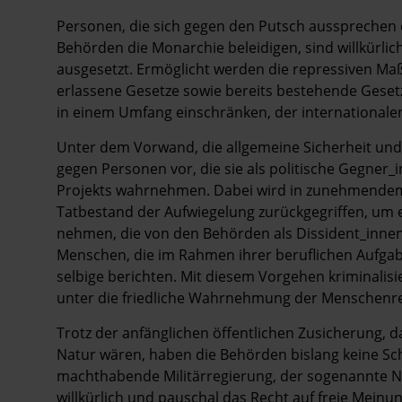
Personen, die sich gegen den Putsch aussprechen o
Behörden die Monarchie beleidigen, sind willkürlic
ausgesetzt. Ermöglicht werden die repressiven Ma
erlassene Gesetze sowie bereits bestehende Gese
in einem Umfang einschränken, der international
Unter dem Vorwand, die allgemeine Sicherheit und
gegen Personen vor, die sie als politische Gegner_
Projekts wahrnehmen. Dabei wird in zunehmendem
Tatbestand der Aufwiegelung zurückgegriffen, um e
nehmen, die von den Behörden als Dissident_inne
Menschen, die im Rahmen ihrer beruflichen Aufgabe
selbige berichten. Mit diesem Vorgehen kriminalisi
unter die friedliche Wahrnehmung der Menschenrec
Trotz der anfänglichen öffentlichen Zusicherung, 
Natur wären, haben die Behörden bislang keine Sch
machthabende Militärregierung, der sogenannte N
willkürlich und pauschal das Recht auf freie Meinu