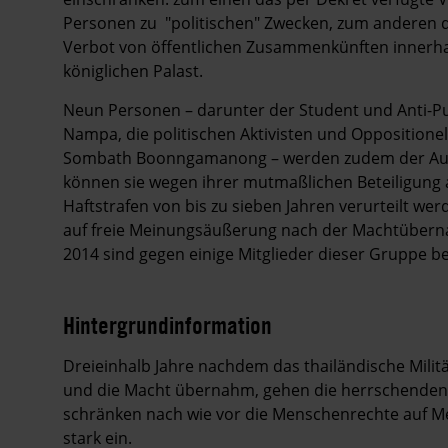
Personen zu "politischen" Zwecken, zum anderen
Verbot von öffentlichen Zusammenkünften innerha
königlichen Palast.
Neun Personen – darunter der Student und Anti-Pu
Nampa
, die politischen Aktivisten und Oppositione
Sombath Boonngamanong
– werden zudem der Auf
können sie wegen ihrer mutmaßlichen Beteiligung a
Haftstrafen von bis zu sieben Jahren verurteilt 
auf freie Meinungsäußerung nach der Machtüberna
2014 sind gegen einige Mitglieder dieser Gruppe be
Hintergrundinformation
Hintergrund
Dreieinhalb Jahre nachdem das thailändische Militä
und die Macht übernahm, gehen die herrschenden M
schränken nach wie vor die Menschenrechte auf M
stark ein.