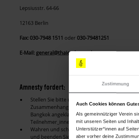
Lepsiusstr. 64-66
12163 Berlin
Fax: 030-7948 1511
oder
030-79481251
E-Mail:
general@thaiembassy.de
Zustimmung
Amnesty fordert:
Stellen Sie bitte umgehend sämtliche Strafver
Auch Cookies können Gutes
Zusammenhang mit der friedlichen Versammlu
Bangkok angeklagt wurden. Sehen Sie bitte z
Als gemeinnütziger Verein si
Teilnehmer_innen dieser Veranstaltung ab.
mit unseren Seiten und Inhalt
Wahren und schützen Sie bitte die Rechte auf
Unterstützer*innen auf Seite
und beenden Sie die geltenden Einschränkung
aber vorher deine Zustimmung