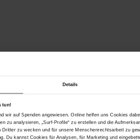
Details
fahren gegen die 39 Personen ein, die im
 tun!
ng am 27. Januar 2018 vor dem MBK-Center in
udem von einer Bestrafung anderer mutmaßlicher
nd wir auf Spenden angewiesen. Online helfen uns Cookies dabe
en zu analysieren, „Surf-Profile“ zu erstellen und die Aufmerksa
 Meinungs-, Versammlungs- und Vereinigungsfreiheit
n Dritter zu wecken und für unsere Menschenrechtsarbeit zu ge
en dieser Rechte.
. Du kannst Cookies für Analysen, für Marketing und eingebettet