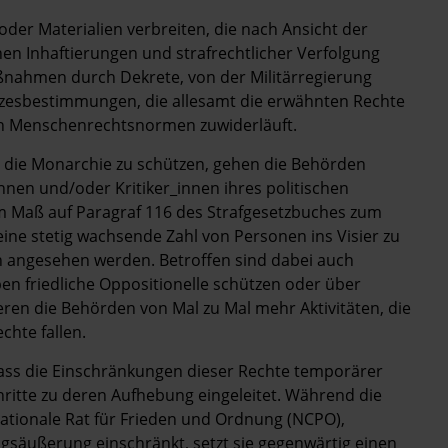
der Materialien verbreiten, die nach Ansicht der
hen Inhaftierungen und strafrechtlicher Verfolgung
ßnahmen durch Dekrete, von der Militärregierung
tzesbestimmungen, die allesamt die erwähnten Rechte
en Menschenrechtsnormen zuwiderläuft.
 die Monarchie zu schützen, gehen die Behörden
innen und/oder Kritiker_innen ihres politischen
 Maß auf Paragraf 116 des Strafgesetzbuches zum
ine stetig wachsende Zahl von Personen ins Visier zu
n angesehen werden. Betroffen sind dabei auch
n friedliche Oppositionelle schützen oder über
eren die Behörden von Mal zu Mal mehr Aktivitäten, die
hte fallen.
dass die Einschränkungen dieser Rechte temporärer
ritte zu deren Aufhebung eingeleitet. Während die
ationale Rat für Frieden und Ordnung (NCPO),
ngsäußerung einschränkt, setzt sie gegenwärtig einen