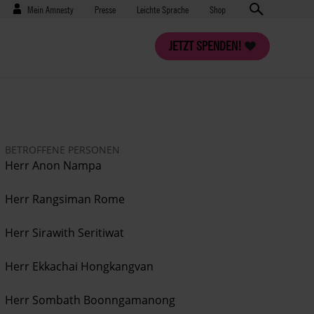
Benutzermenü
Presse
Mein Amnesty
Presse
Leichte Sprache
Shop
JETZT SPENDEN!
BETROFFENE PERSONEN
Herr
Anon Nampa
Herr
Rangsiman Rome
Herr
Sirawith Seritiwat
Herr
Ekkachai Hongkangvan
Herr
Sombath Boonngamanong