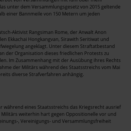
 das unter dem Versammlungsgesetz von 2015 geltende
lb einer Bannmeile von 150 Metern um jeden
tsch-Aktivist
Rangsiman Rome
, der Anwalt
Anon
llen
Ekkachai Hongkangvan
,
Sirawith Seritiwat
und
wiegelung angeklagt. Unter diesem Straftatbestand
n der Organisation dieses friedlichen Protests zu
werden. Im Zusammenhang mit der Ausübung ihres Rechts
hme der Militärs während des Staatsstreichs vom Mai
reits diverse Strafverfahren anhängig.
r während eines Staatsstreichs das Kriegsrecht ausrief
ilitärs weiterhin hart gegen Oppositionelle vor und
einungs-, Vereinigungs- und Versammlungsfreiheit