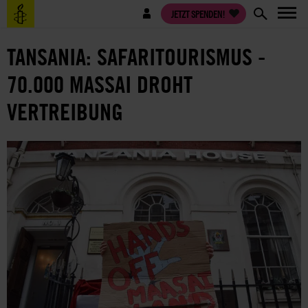
Direkt
Benutzermenü
JETZT SPENDEN!
zum
Inhalt
TANSANIA: SAFARITOURISMUS -
70.000 MASSAI DROHT
VERTREIBUNG