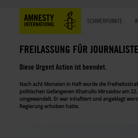
Direkt
zum
Hauptnavigation
AMNESTY
Inhalt
SCHWERPUNKTE
I
INTERNATIONAL
FREILASSUNG FÜR JOURNALISTE
Diese Urgent Action ist beendet.
Nach acht Monaten in Haft wurde die Freiheitsstra
politischen Gefangenen Khairullo Mirsaidov am 22. 
umgewandelt. Er war inhaftiert und angeklagt wo
Regierung erhoben hatte.