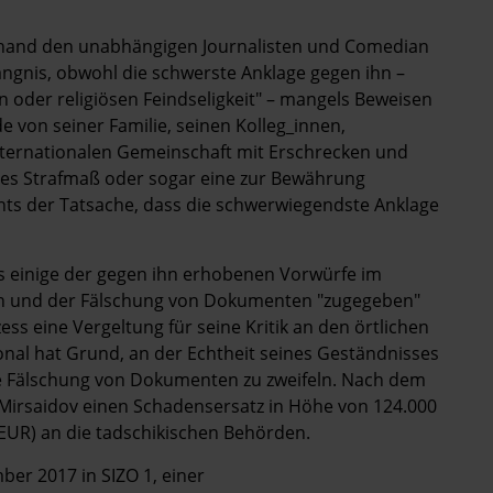
dschand den unabhängigen Journalisten und Comedian
fängnis, obwohl die schwerste Anklage gegen ihn –
en oder religiösen Feindseligkeit" – mangels Beweisen
e von seiner Familie, seinen Kolleg_innen,
nternationalen Gemeinschaft mit Erschrecken und
res Strafmaß oder sogar eine zur Bewährung
hts der Tatsache, dass die schwerwiegendste Anklage
s einige der gegen ihn erhobenen Vorwürfe im
 und der Fälschung von Dokumenten "zugegeben"
ss eine Vergeltung für seine Kritik an den örtlichen
nal hat Grund, an der Echtheit seines Geständnisses
ie Fälschung von Dokumenten zu zweifeln. Nach dem
lo Mirsaidov einen Schadensersatz in Höhe von 124.000
EUR) an die tadschikischen Behörden.
ber 2017 in SIZO 1, einer