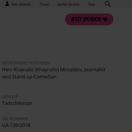
Benutzermenü
Presse
Mein Amnesty
Presse
Leichte Sprache
Shop
JETZT SPENDEN!
BETROFFENE PERSONEN
Herr Khairullo (Khayrullo) Mirsaidov, Journalist
und Stand-up-Comedian
LÄNDER
Tadschikistan
UA-NUMMER
UA-139/2018