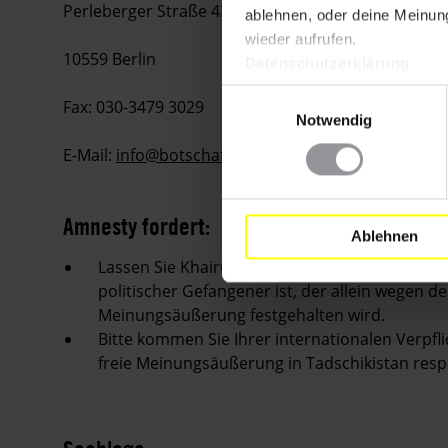
Perleberger Straße 43
ablehnen, oder deine Meinung
wieder aufrufen.
10559 Berlin
Datenschutzerklärung
Einwilligungsauswahl
Fax: 030-3479 3029
Notwendig
E-Mail:
info@botschaft-tadschikistan.de
Amnesty fordert:
Ablehnen
Lassen Sie Khairullo Mirsaidov bitte umgehend
politischer Gefangener ist, der allein wegen d
Meinungsäußerung festgehalten wird.
Bitte kommen Sie Ihrer internationalen Verpfl
freie Meinungsäußerung in Tadschikistan respe