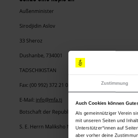
Außenminister
Sirodjidin Aslov
33 Sheroz
Dushanbe, 734001
TADSCHIKISTAN
Zustimmung
Fax: (00 992) 372 21 02 59
E-Mail:
info@mfa.tj
Auch Cookies können Gutes
Botschaft der Republik Tadschikistan
Als gemeinnütziger Verein si
mit unseren Seiten und Inhalt
S. E. Herrn Maliksho Nematov
Unterstützer*innen auf Seite
aber vorher deine Zustimmung