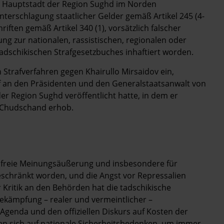
r Hauptstadt der Region Sughd im Norden
terschlagung staatlicher Gelder gemäß Artikel 245 (4-
ften gemäß Artikel 340 (1), vorsätzlich falscher
ng zur nationalen, rassistischen, regionalen oder
 tadschikischen Strafgesetzbuches inhaftiert worden.
n Strafverfahren gegen Khairullo Mirsaidov ein,
 an den Präsidenten und den Generalstaatsanwalt von
er Region Sughd veröffentlicht hatte, in dem er
 Chudschand erhob.
r freie Meinungsäußerung und insbesondere für
geschränkt worden, und die Angst vor Repressalien
r Kritik an den Behörden hat die tadschikische
 Bekämpfung – realer und vermeintlicher –
 Agenda und den offiziellen Diskurs auf Kosten der
n sich auf nationale Sicherheitsbedenken, um immer