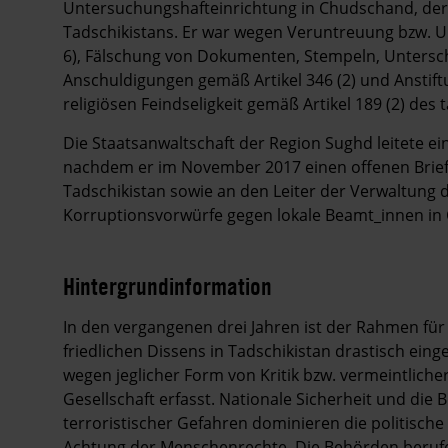
Untersuchungshafteinrichtung in Chudschand, de
Tadschikistans. Er war wegen Veruntreuung bzw. Un
6), Fälschung von Dokumenten, Stempeln, Unterschri
Anschuldigungen gemäß Artikel 346 (2) und Anstiftu
religiösen Feindseligkeit gemäß Artikel 189 (2) des
Die Staatsanwaltschaft der Region Sughd leitete ei
nachdem er im November 2017 einen offenen Brief
Tadschikistan sowie an den Leiter der Verwaltung d
Korruptionsvorwürfe gegen lokale Beamt_innen in
Hintergrundinformation
Hintergrund
In den vergangenen drei Jahren ist der Rahmen fü
friedlichen Dissens in Tadschikistan drastisch ein
wegen jeglicher Form von Kritik bzw. vermeintliche
Gesellschaft erfasst. Nationale Sicherheit und die
terroristischer Gefahren dominieren die politische
Achtung der Menschenrechte. Die Behörden berufe