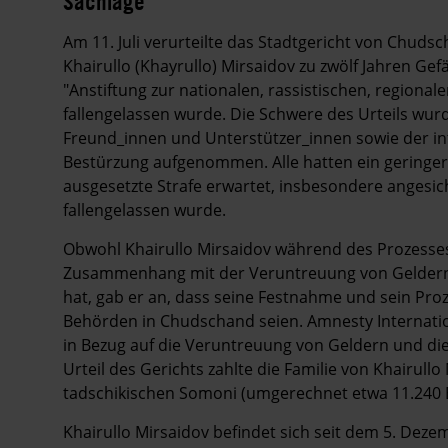
Sachlage
Am 11. Juli verurteilte das Stadtgericht von Chu
Khairullo (Khayrullo) Mirsaidov zu zwölf Jahren Ge
"Anstiftung zur nationalen, rassistischen, regional
fallengelassen wurde. Die Schwere des Urteils wurd
Freund_innen und Unterstützer_innen sowie der i
Bestürzung aufgenommen. Alle hatten ein geringe
ausgesetzte Strafe erwartet, insbesondere angesic
fallengelassen wurde.
Obwohl Khairullo Mirsaidov während des Prozesse
Zusammenhang mit der Veruntreuung von Geldern
hat, gab er an, dass seine Festnahme und sein Proze
Behörden in Chudschand seien. Amnesty Internatio
in Bezug auf die Veruntreuung von Geldern und d
Urteil des Gerichts zahlte die Familie von Khairul
tadschikischen Somoni (umgerechnet etwa 11.240 
Khairullo Mirsaidov befindet sich seit dem 5. Dezem