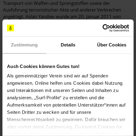
Transport von Waffen und Sprengstoffen sowie der
Ausführung terroristischer Akte und anderer Verbrechen
angeklagt. Aslan Yandiev wurde am 20. Januar 2011 von
slowakischen Behörden festgenommen und befindet sich
seitdem in Verwaltungshaft.
Über seinen Asylantrag wurde noch nicht entschieden. Nun
Zustimmung
Details
Über Cookies
wird befürchtet, dass die slowakischen Behörden ihn jederzeit
ausliefern könnten. Im Juni 2013 erließ der Europäische
Gerichtshof für Menschenrechte (EGMR) auf Grundlage
Auch Cookies können Gutes tun!
drohender Folter einstweilige Maßnahmen gegen Aslan
Yandievs Auslieferung an die Russische Föderation. Die
Als gemeinnütziger Verein sind wir auf Spenden
slowakischen Behörden dürfen laut Völkerrecht keine
angewiesen. Online helfen uns Cookies dabei Nutzung
Personen ausliefern, die durch Maßnahmen des EGMR
und Interaktionen mit unseren Seiten und Inhalten zu
geschützt sind.
analysieren, „Surf-Profile“ zu erstellen und die
Aufmerksamkeit von potentiellen Unterstützer*innen auf
Seiten Dritter zu wecken und für unsere
Hintergrundinformation
Menschenrechtsarbeit zu gewinnen. Dafür brauchen wir
aber vorher deine Zustimmung. Du kannst Cookies für
Hintergrund
Aslan Yandiev gibt an, dass er im September 2005 in der
Republik Inguschetien im Nordkaukasus von der russischen
Analysen, für Marketing und eingebettete Drittinhalte