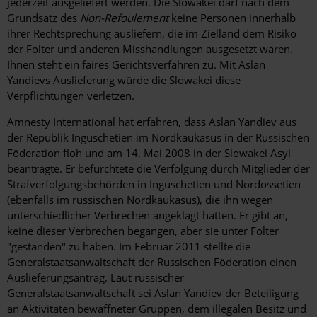
jederzeit ausgeliefert werden. Die Slowakei darf nach dem
Grundsatz des
Non-Refoulement
keine Personen innerhalb
ihrer Rechtsprechung ausliefern, die im Zielland dem Risiko
der Folter und anderen Misshandlungen ausgesetzt wären.
Ihnen steht ein faires Gerichtsverfahren zu. Mit Aslan
Yandievs Auslieferung würde die Slowakei diese
Verpflichtungen verletzen.
Amnesty International hat erfahren, dass Aslan Yandiev aus
der Republik Inguschetien im Nordkaukasus in der Russischen
Föderation floh und am 14. Mai 2008 in der Slowakei Asyl
beantragte. Er befürchtete die Verfolgung durch Mitglieder der
Strafverfolgungsbehörden in Inguschetien und Nordossetien
(ebenfalls im russischen Nordkaukasus), die ihn wegen
unterschiedlicher Verbrechen angeklagt hatten. Er gibt an,
keine dieser Verbrechen begangen, aber sie unter Folter
"gestanden" zu haben. Im Februar 2011 stellte die
Generalstaatsanwaltschaft der Russischen Föderation einen
Auslieferungsantrag. Laut russischer
Generalstaatsanwaltschaft sei Aslan Yandiev der Beteiligung
an Aktivitäten bewaffneter Gruppen, dem illegalen Besitz und