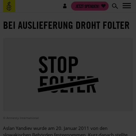
Direkt
Benutzermenü
JETZT SPENDEN!
zum
Inhalt
BEI AUSLIEFERUNG DROHT FOLTER
© Amnesty International
Aslan Yandiev wurde am 20. Januar 2011 von den
slowakischen Behörden festgenommen. Kurz danach stellte