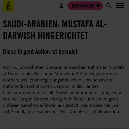
Direkt
Benutzermenü
JETZT SPENDEN!
zum
Inhalt
SAUDI-ARABIEN: MUSTAFA AL-
DARWISH HINGERICHTET
Diese Urgent Action ist beendet
Am 15. Juni richteten die saudi-arabischen Behörden Mustafa
al-Darwish hin. Der junge Mann war 2015 festgenommen
worden, weil er an regierungskritischen Unruhen in der
mehrheitlich schiitischen Ostprovinz des Landes
teilgenommen haben soll. Gerichtsdokumenten zufolge war
er einer langen Untersuchungshaft, Folter und einem grob
unfairen Gerichtsverfahren ausgesetzt. Das Todesurteil war
auf Grundlage erzwungener "Geständnisse" gefällt worden.