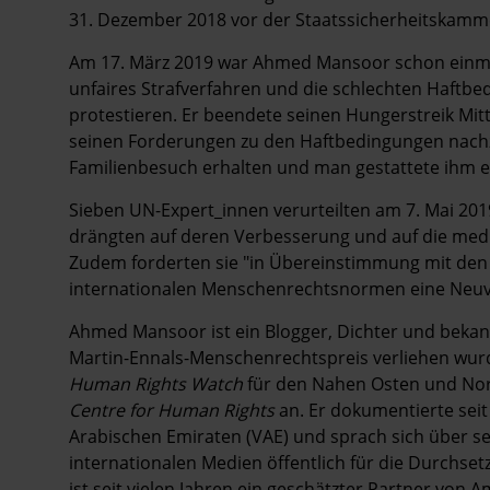
31. Dezember 2018 vor der Staatssicherheitskamm
Am 17. März 2019 war Ahmed Mansoor schon einmal
unfaires Strafverfahren und die schlechten Haftbe
protestieren. Er beendete seinen Hungerstreik Mit
seinen Forderungen zu den Haftbedingungen nach
Familienbesuch erhalten und man gestattete ihm e
Sieben UN-Expert_innen verurteilten am 7. Mai 2
drängten auf deren Verbesserung und auf die med
Zudem forderten sie "in Übereinstimmung mit den
internationalen Menschenrechtsnormen eine Neuv
Ahmed Mansoor ist ein Blogger, Dichter und beka
Martin-Ennals-Menschenrechtspreis verliehen wurd
Human Rights Watch
für den Nahen Osten und Nor
Centre for Human Rights
an. Er dokumentierte seit
Arabischen Emiraten (VAE) und sprach sich über se
internationalen Medien öffentlich für die Durchse
ist seit vielen Jahren ein geschätzter Partner von