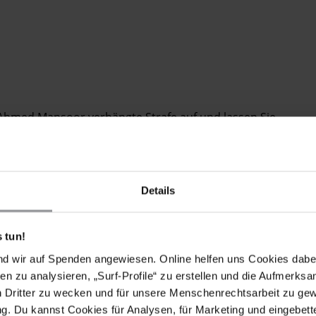
Ahmed Mansoor verhängte Strafe auf und lassen Sie
er ein gewaltloser politischer Gefangener ist, der sich
ht auf freie Meinungsäußerung, dazu zählt seine
en hat.
 Freilassung unter Bedingungen festgehalten wird, die
Details
uss zudem vor Folter und anderer Misshandlung
seiner Familie und jeder erforderlichen
 tun!
nternationalen Beobachter_innen Zugang zu Ahmed
nd wir auf Spenden angewiesen. Online helfen uns Cookies dabe
en zu analysieren, „Surf-Profile“ zu erstellen und die Aufmerksa
n Dritter zu wecken und für unsere Menschenrechtsarbeit zu ge
. Du kannst Cookies für Analysen, für Marketing und eingebettet