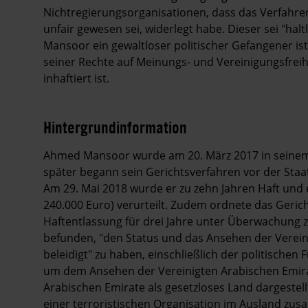
Nichtregierungsorganisationen, dass das Verfahr
unfair gewesen sei, widerlegt habe. Dieser sei "hal
Mansoor ein gewaltloser politischer Gefangener i
seiner Rechte auf Meinungs- und Vereinigungsfreih
inhaftiert ist.
Hintergrundinformation
Hintergrund
Ahmed Mansoor wurde am 20. März 2017 in seinem
später begann sein Gerichtsverfahren vor der Sta
Am 29. Mai 2018 wurde er zu zehn Jahren Haft und 
240.000 Euro) verurteilt. Zudem ordnete das Geric
Haftentlassung für drei Jahre unter Überwachung z
befunden, "den Status und das Ansehen der Verei
beleidigt" zu haben, einschließlich der politischen
um dem Ansehen der Vereinigten Arabischen Emirat
Arabischen Emirate als gesetzloses Land dargestel
einer terroristischen Organisation im Ausland zu