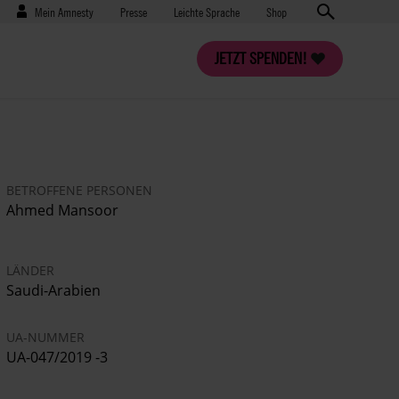
Benutzermenü
Presse
Mein Amnesty
Presse
Leichte Sprache
Shop
JETZT SPENDEN!
BETROFFENE PERSONEN
Ahmed Mansoor
LÄNDER
Saudi-Arabien
UA-NUMMER
UA-047/2019 -3