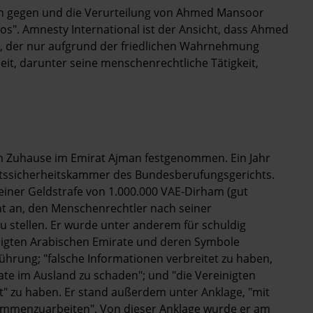
en gegen und die Verurteilung von Ahmed Mansoor
tlos". Amnesty International ist der Ansicht, dass Ahmed
st, der nur aufgrund der friedlichen Wahrnehmung
eit, darunter seine menschenrechtliche Tätigkeit,
 Zuhause im Emirat Ajman festgenommen. Ein Jahr
atssicherheitskammer des Bundesberufungsgerichts.
einer Geldstrafe von 1.000.000 VAE-Dirham (gut
ht an, den Menschenrechtler nach seiner
u stellen. Er wurde unter anderem für schuldig
nigten Arabischen Emirate und deren Symbole
 Führung; "falsche Informationen verbreitet zu haben,
e im Ausland zu schaden"; und "die Vereinigten
lt" zu haben. Er stand außerdem unter Anklage, "mit
sammenzuarbeiten". Von dieser Anklage wurde er am