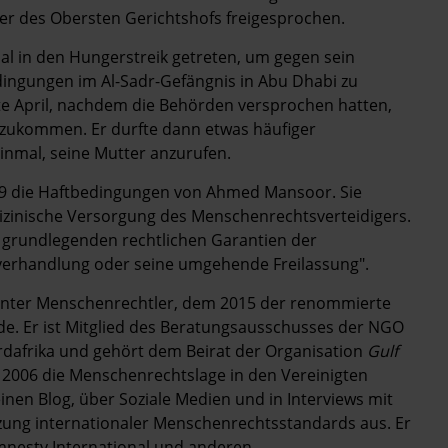
er des Obersten Gerichtshofs freigesprochen.
 in den Hungerstreik getreten, um gegen sein
dingungen im Al-Sadr-Gefängnis in Abu Dhabi zu
te April, nachdem die Behörden versprochen hatten,
zukommen. Er durfte dann etwas häufiger
inmal, seine Mutter anzurufen.
019 die Haftbedingungen von Ahmed Mansoor. Sie
izinische Versorgung des Menschenrechtsverteidigers.
 grundlegenden rechtlichen Garantien der
erhandlung oder seine umgehende Freilassung".
nnter Menschenrechtler, dem 2015 der renommierte
e. Er ist Mitglied des Beratungsausschusses der NGO
dafrika und gehört dem Beirat der Organisation
Gulf
 2006 die Menschenrechtslage in den Vereinigten
inen Blog, über Soziale Medien und in Interviews mit
tzung internationaler Menschenrechtsstandards aus. Er
 Amnesty International und anderen