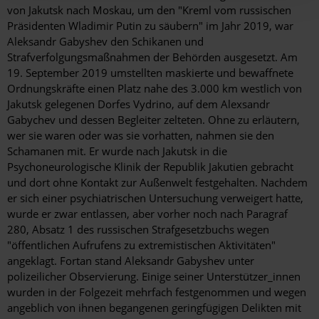
von Jakutsk nach Moskau, um den "Kreml vom russischen
Präsidenten Wladimir Putin zu säubern" im Jahr 2019, war
Aleksandr Gabyshev den Schikanen und
Strafverfolgungsmaßnahmen der Behörden ausgesetzt. Am
19. September 2019 umstellten maskierte und bewaffnete
Ordnungskräfte einen Platz nahe des 3.000 km westlich von
Jakutsk gelegenen Dorfes Vydrino, auf dem Alexsandr
Gabychev und dessen Begleiter zelteten. Ohne zu erläutern,
wer sie waren oder was sie vorhatten, nahmen sie den
Schamanen mit. Er wurde nach Jakutsk in die
Psychoneurologische Klinik der Republik Jakutien gebracht
und dort ohne Kontakt zur Außenwelt festgehalten. Nachdem
er sich einer psychiatrischen Untersuchung verweigert hatte,
wurde er zwar entlassen, aber vorher noch nach Paragraf
280, Absatz 1 des russischen Strafgesetzbuchs wegen
"öffentlichen Aufrufens zu extremistischen Aktivitäten"
angeklagt. Fortan stand Aleksandr Gabyshev unter
polizeilicher Observierung. Einige seiner Unterstützer_innen
wurden in der Folgezeit mehrfach festgenommen und wegen
angeblich von ihnen begangenen geringfügigen Delikten mit