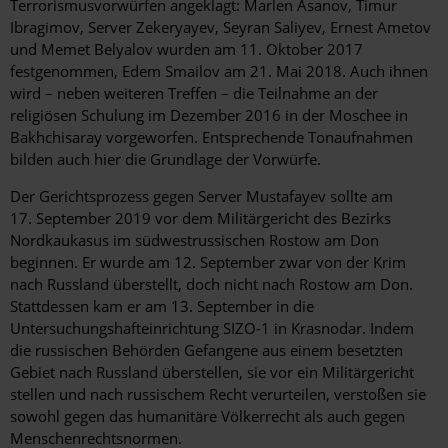
Terrorismusvorwürfen angeklagt: Marlen Asanov, Timur
Ibragimov, Server Zekeryayev, Seyran Saliyev, Ernest Ametov
und Memet Belyalov wurden am 11. Oktober 2017
festgenommen, Edem Smailov am 21. Mai 2018. Auch ihnen
wird – neben weiteren Treffen – die Teilnahme an der
religiösen Schulung im Dezember 2016 in der Moschee in
Bakhchisaray vorgeworfen. Entsprechende Tonaufnahmen
bilden auch hier die Grundlage der Vorwürfe.
Der Gerichtsprozess gegen Server Mustafayev sollte am
17. September 2019 vor dem Militärgericht des Bezirks
Nordkaukasus im südwestrussischen Rostow am Don
beginnen. Er wurde am 12. September zwar von der Krim
nach Russland überstellt, doch nicht nach Rostow am Don.
Stattdessen kam er am 13. September in die
Untersuchungshafteinrichtung SIZO-1 in Krasnodar. Indem
die russischen Behörden Gefangene aus einem besetzten
Gebiet nach Russland überstellen, sie vor ein Militärgericht
stellen und nach russischem Recht verurteilen, verstoßen sie
sowohl gegen das humanitäre Völkerrecht als auch gegen
Menschenrechtsnormen.