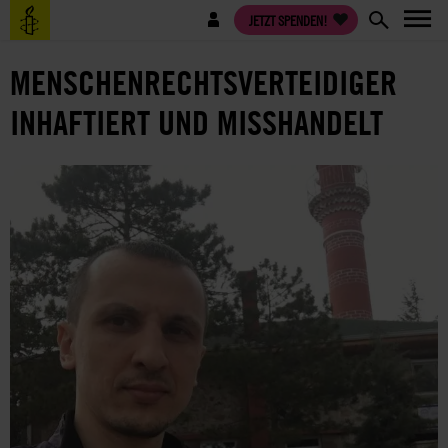
Direkt
Benutzermenü
JETZT SPENDEN!
zum
Inhalt
MENSCHENRECHTSVERTEIDIGER
INHAFTIERT UND MISSHANDELT