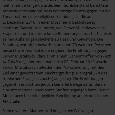
mehrmals verlängert wurde. Sein Rechtsbeistand berichtete
Amnesty International, dass der einzige Beweis gegen ihn die
Tonaufnahme einer religiösen Schulung sei, die am
2. Dezember 2016 in einer Moschee in Bakhchisaray
stattfand. Darauf ist zu hören, wie Server Mustafayev eine
Frage stellt und mehrere kurze Bemerkungen macht. Nichts in
seinen Äußerungen stachelte zu Hass und Gewalt an. Die
Schulung war offen beworben und von 70 weiteren Personen
besucht worden. Trotzdem ergaben die Ermittlungen gegen
Server Mustafayev, dass er an einem Geheimtreffen von
Hizb
ut-Tahrir
teilgenommen hätte. Am 22. Februar 2019 wurde
Server Mustafayev außerdem der "Verschwörung mit dem
Ziel einer gewaltsamen Machtergreifung" (Paragraf 278 des
russischen Strafgesetzbuchs) angeklagt. Die Ermittlungen
gegen ihn erbrachten jedoch keinerlei Belege dafür, dass er
eine international anerkannte Straftat begangen hätte. Server
Mustafayev bestreitet jegliche Beteiligung an terroristischen
Aktivitäten.
Sieben weitere Männer sind im gleichen Fall wegen