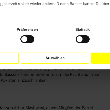
hrer Familien, sie ausfindig zu machen, u. a. durch
 jederzeit später wieder ändern. Diesen Banner kannst Du über 
richt von Lahore, ist über den Verbleib aller drei
einer politischen Partei angehören, ins Visier
innen der Regierung einzuschüchtern, zu schikanieren
Präferenzen
Statistik
der betroffenen Personen, Professor Zahoor-ul-
ührt. Ein ähnlicher Vorfall ereignete sich bereits am
und zwei mal zweieinhalb Meter großen Zelle ohne
Auswählen
 Wohlergehen aller drei "verschwundenen" Personen
chtswidrigen Inhaftierung gefoltert werden. Zu
ndenlassens zunehmen könnte, um die Rechte auf freie
Pakistan einzuschränken.
er von Azhar Mashwani, einem Mitglied der Partei