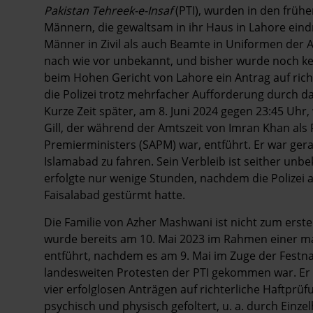
Pakistan Tehreek-e-Insaf
(PTI), wurden in den früh
Männern, die gewaltsam in ihr Haus in Lahore eind
Männer in Zivil als auch Beamte in Uniformen der A
nach wie vor unbekannt, und bisher wurde noch k
beim Hohen Gericht von Lahore ein Antrag auf rich
die Polizei trotz mehrfacher Aufforderung durch da
Kurze Zeit später, am 8. Juni 2024 gegen 23:45 Uh
Gill, der während der Amtszeit von Imran Khan als
Premierministers (SAPM) war, entführt. Er war ger
Islamabad zu fahren. Sein Verbleib ist seither un
erfolgte nur wenige Stunden, nachdem die Polizei a
Faisalabad gestürmt hatte.
Die Familie von Azher Mashwani ist nicht zum erst
wurde bereits am 10. Mai 2023 im Rahmen einer ma
entführt, nachdem es am 9. Mai im Zuge der Fest
landesweiten Protesten der PTI gekommen war. E
vier erfolglosen Anträgen auf richterliche Haftpr
psychisch und physisch gefoltert, u. a. durch Einz