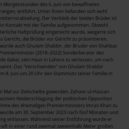
en Morgenstunden des 6. Juni von bewaffneten
rangen, entführt. Unter ihnen befanden sich wohl
ntiterrorabteilung. Der Verbleib der beiden Brüder ist
ein Kontakt mit der Familie aufgenommen. Obwohl
terliche Haftprüfung eingereicht wurde, weigerte sich
s Gericht, die Brüder vor Gericht zu präsentieren.
r, wurde auch Ghulam Shabbir, der Bruder von Shahbaz
 Premierminister (2018–2022) Sonderberater des
ade dabei, sein Haus in Lahore zu verlassen, um nach
bekannt. Das "Verschwinden" von Ghulam Shabbir
m 8. Juni um 20 Uhr den Stammsitz seiner Familie in
en Mal zur Zielscheibe geworden. Zahoor-ul-Hassan
ssiven Niederschlagung der politischen Opposition
nahme des ehemaligen Premierministers Imran Khan zu
r wurde am 30. September 2023 nach fünf Monaten und
üfung entlassen. Während seiner Entführung wurde er
elhaft in einer rund zweimal zweieinhalb Meter großen