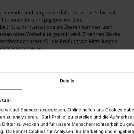
.
 ein Ende, und sorgen Sie dafür, dass das Schicksal
n" Personen bekanntgegeben werden.
he Beitritt zum Internationalen Übereinkommen zum
ssen ohne Vorbehalte geprüft wird. Erkennen Sie die
erschwindenlassen für die Prüfung von Mitteilungen
ertragsstaaten an.
Details
enangehörigen von Parteimitgliedern der
I) gibt großen Anlass zur Sorge. Die Professoren
nden" am 6. Juni 2024 gegen 2:45 Uhr aus ihrem
 tun!
Azhar Mashwani, dem Social-Media-Beauftragten des
nd wir auf Spenden angewiesen. Online helfen uns Cookies dabe
Khan, der sich derzeit im selbstgewählten
en zu analysieren, „Surf-Profile“ zu erstellen und die Aufmerksa
ni 2024, ist auch Ghulam Shabbir, der Bruder von Dr.
n Dritter zu wecken und für unsere Menschenrechtsarbeit zu ge
x-Premierministers Imran Khan, unter ähnlichen
. Du kannst Cookies für Analysen, für Marketing und eingebettet