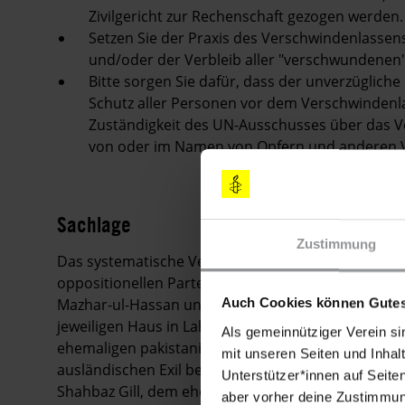
Zivilgericht zur Rechenschaft gezogen werden
Setzen Sie der Praxis des Verschwindenlassens
und/oder der Verbleib aller "verschwundene
Bitte sorgen Sie dafür, dass der unverzüglic
Schutz aller Personen vor dem Verschwindenla
Zuständigkeit des UN-Ausschusses über das V
von oder im Namen von Opfern und anderen V
Sachlage
Zustimmung
Das systematische Verschwindenlassen von Famili
oppositionellen Partei
Pakistan Tehreek-e-Insaf
(PT
Mazhar-ul-Hassan und Zahoor-ul-Hassan "verschwa
Auch Cookies können Gutes
jeweiligen Haus in Lahore. Beide sind Brüder von 
Als gemeinnütziger Verein si
ehemaligen pakistanischen Premierministers Imran 
mit unseren Seiten und Inhalt
ausländischen Exil befindet. Etwas später, am 8. Ju
Unterstützer*innen auf Seite
Shahbaz Gill, dem ehemaligen Sonderberater des E
aber vorher deine Zustimmung