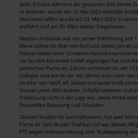
Zelle. Erhatte während der gesamten Zeit keinen Z
ur Rehman, wurde am 10. Mai 2023 ebenfalls entfüh
Mashwani selbst wurde am 23. März 2023, in seiner 
entführt und am 30. März wieder freigelassen.
Mazhar-ul-Hassan war vor seiner Entführung seit 1
kleine Söhne im Alter von fünf und sieben Jahren un
Hassan leidet unter schweren Harnsäureproblemen,
vor kurzem bei einem Unfall zugezogen hat und die
politischen Partei an. Zahoor-ul-Hassan ist seit 13
Colleges und wurde vor vier Jahren zum Leiter des F
im Alter von zwölf, elf, sieben und anderthalb Jahre
Hassan unter Albträumen, Schlafproblemen und an
Freilassung nicht in der Lage war, seine Arbeit wie
finanziellen Belastung und Schulden.
Ghulam Shabbir ist Geschäftsmann, hat zwei Söhne 
Partei an. Sein Bruder Shahbaz Gill war aktives Mi
PTI, wegen Volksverhetzung und "Aufwiegelung der Ö