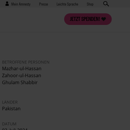
Benutzermenü
Presse
Mein Amnesty
Presse
Leichte Sprache
Shop
JETZT SPENDEN!
BETROFFENE PERSONEN
Mazhar-ul-Hassan
Zahoor-ul-Hassan
Ghulam Shabbir
LÄNDER
Pakistan
DATUM