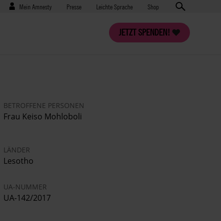
Benutzermenü
Presse
Mein Amnesty
Presse
Leichte Sprache
Shop
JETZT SPENDEN!
BETROFFENE PERSONEN
Frau
Keiso Mohloboli
LÄNDER
Lesotho
UA-NUMMER
UA-142/2017