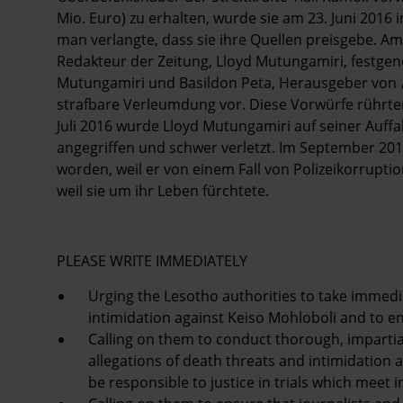
Mio. Euro) zu erhalten, wurde sie am 23. Juni 2016 
man verlangte, dass sie ihre Quellen preisgebe. 
Redakteur der Zeitung, Lloyd Mutungamiri, festge
Mutungamiri und Basildon Peta, Herausgeber von
strafbare Verleumdung vor. Diese Vorwürfe rührten
Juli 2016 wurde Lloyd Mutungamiri auf seiner Auf
angegriffen und schwer verletzt. Im September 20
worden, weil er von einem Fall von Polizeikorruptio
weil sie um ihr Leben fürchtete.
PLEASE WRITE IMMEDIATELY
Urging the Lesotho authorities to take immed
intimidation against Keiso Mohloboli and to e
Calling on them to conduct thorough, impartial
allegations of death threats and intimidation
be responsible to justice in trials which meet 