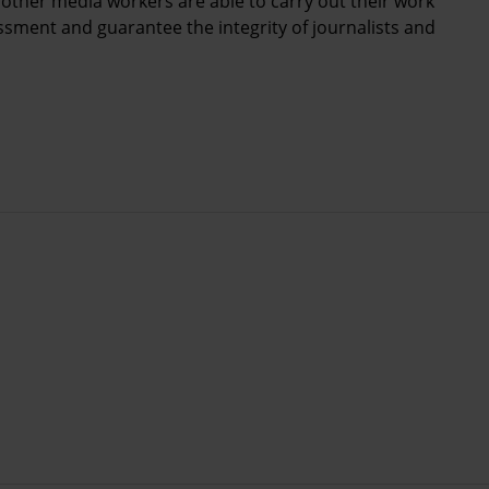
 other media workers are able to carry out their work
assment and guarantee the integrity of journalists and