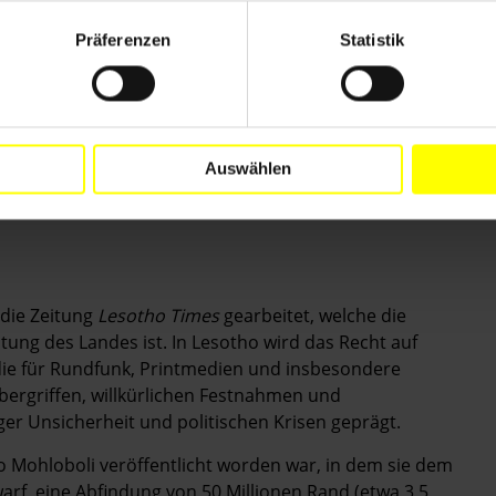
 Konto vom NSS betrieben wird und dass die
Präferenzen
Statistik
ohungen und Einschüchterungsversuche den Behörden
afrika befindet. Sie war aus Lesotho geflohen, nachdem
n ihr veröffentlichten Artikels in der Zeitung
Lesotho
r Redakteur angeschossen und schwer verletzt
Auswählen
r die Zeitung
Lesotho Times
gearbeitet, welche die
itung des Landes ist. In Lesotho wird das Recht auf
 die für Rundfunk, Printmedien und insbesondere
bergriffen, willkürlichen Festnahmen und
ger Unsicherheit und politischen Krisen geprägt.
so Mohloboli veröffentlicht worden war, in dem sie dem
warf, eine Abfindung von 50 Millionen Rand (etwa 3,5