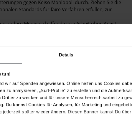
erungen gegen Keiso Mohloboli durch. Ziehen Sie die
tionalen Standards für faire Verfahren erfüllen, zur
n und andere Medienschaffende ihre Arbeit ohne Angst
ung ausführen können. Gewährleisten Sie zudem bitte
enschaffenden.
Details
 tun!
 Mohloboli erhält nach einem Facebook-Beitrag
 im Internet.
nd wir auf Spenden angewiesen. Online helfen uns Cookies dabe
en zu analysieren, „Surf-Profile“ zu erstellen und die Aufmerksa
listin Keiso Mohloboli hat am 10. Juni auf Facebook
n Dritter zu wecken und für unsere Menschenrechtsarbeit zu ge
röffentlicht, woraufhin ein Facebook-Nutzer, der für
. Du kannst Cookies für Analysen, für Marketing und eingebettet
 ihren Beitrag kommentierte und ihr drohte. Er sagte,
 jederzeit später wieder ändern. Diesen Banner kannst Du über 
würde. Es wird vermutet, dass das Konto vom
trieben wird und dazu dient, die Facebook-Beiträge
 wurden, zu überwachen. Quellen des militärischen