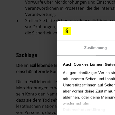
Vorwürfe über Morddrohungen und Einschücht
Verantwortlichen in Prozessen, die die interna
Verantwortung.
Stellen Sie bitte sicher, dass Journalist_inne
vor Drohungen, Einschüchterung und Belästig
die Sicherheit von Journalist_innen und Medi
Zustimmung
Sachlage
Auch Cookies können Gutes
Die im Exil lebende Investigativ-Journalistin Keiso
einschüchternde Kommentare und Morddrohungen
Als gemeinnütziger Verein si
mit unseren Seiten und Inhalt
Die im Exil lebende lesothische Investigativ-Journa
Unterstützer*innen auf Seite
Morddrohungen erhalten. Sie hatte einen Beitrag ve
aber vorher deine Zustimmung
sein Konto den Namen "Lawrence Kori" verwendete,
ablehnen, oder deine Meinung
dass sie dem Tod sehr nahe sei und bald sterben 
wieder aufrufen.
lesothischen nationalen Sicherheitsdienst (NSS) be
Datenschutzerklärung
von Personen, die zur "Persona non grata" erklärt