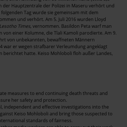
in der Hauptzentrale der Polizei in Maseru verhört und
Am folgenden Tag wurde sie gemeinsam mit dem
nommen und verhört. Am 5. Juli 2016 wurden Lloyd
Lesotho Times
, vernommen. Basildon Peta warf man
 von einer Kolumne, die Tlali Kamoli parodierte. Am 9.
fahrt von unbekannten, bewaffneten Männern
14 war er wegen strafbarer Verleumdung angeklagt
n berichtet hatte. Keiso Mohloboli floh außer Landes,
iate measures to end continuing death threats and
nsure her safety and protection.
, independent and effective investigations into the
 against Keiso Mohloboli and bring those suspected to
international standards of fairness.