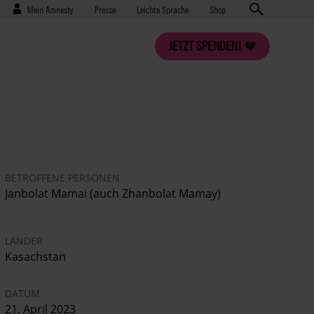
Benutzermenü
Presse
Mein Amnesty
Presse
Leichte Sprache
Shop
JETZT SPENDEN!
BETROFFENE PERSONEN
Janbolat Mamai (auch Zhanbolat Mamay)
LÄNDER
Kasachstan
DATUM
21. April 2023