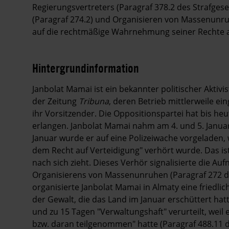
Regierungsvertreters (Paragraf 378.2 des Strafges
(Paragraf 274.2) und Organisieren von Massenunruh
auf die rechtmäßige Wahrnehmung seiner Rechte 
Hintergrundinformation
Hintergrund
Janbolat Mamai ist ein bekannter politischer Aktivi
der Zeitung
Tribuna
, deren Betrieb mittlerweile e
ihr Vorsitzender. Die Oppositionspartei hat bis heut
erlangen. Janbolat Mamai nahm am 4. und 5. Januar 
Januar wurde er auf eine Polizeiwache vorgeladen,
dem Recht auf Verteidigung" verhört wurde. Das ist
nach sich zieht. Dieses Verhör signalisierte die 
Organisierens von Massenunruhen (Paragraf 272 de
organisierte Janbolat Mamai in Almaty eine friedl
der Gewalt, die das Land im Januar erschüttert h
und zu 15 Tagen "Verwaltungshaft" verurteilt, weil
bzw. daran teilgenommen" hatte (Paragraf 488.11 