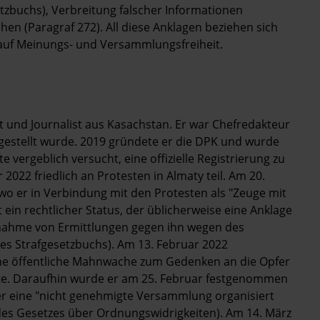
etzbuchs), Verbreitung falscher Informationen
en (Paragraf 272). All diese Anklagen beziehen sich
auf Meinungs- und Versammlungsfreiheit.
st und Journalist aus Kasachstan. Er war Chefredakteur
ingestellt wurde. 2019 gründete er die DPK und wurde
e vergeblich versucht, eine offizielle Registrierung zu
2022 friedlich an Protesten in Almaty teil. Am 20.
 wo er in Verbindung mit den Protesten als "Zeuge mit
 ein rechtlicher Status, der üblicherweise eine Anklage
Aufnahme von Ermittlungen gegen ihn wegen des
s Strafgesetzbuchs). Am 13. Februar 2022
iche öffentliche Mahnwache zum Gedenken an die Opfer
atte. Daraufhin wurde er am 25. Februar festgenommen
 er eine "nicht genehmigte Versammlung organisiert
des Gesetzes über Ordnungswidrigkeiten). Am 14. März