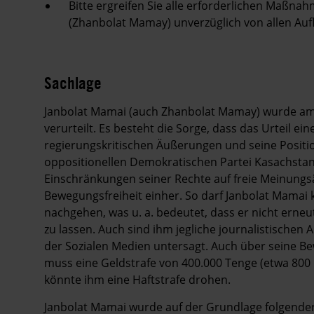
Bitte ergreifen Sie alle erforderlichen Maßna
(Zhanbolat Mamay) unverzüglich von allen Aufl
Sachlage
Janbolat Mamai (auch Zhanbolat Mamay) wurde am 1
verurteilt. Es besteht die Sorge, dass das Urteil 
regierungskritischen Äußerungen und seine Position
oppositionellen Demokratischen Partei Kasachstan
Einschränkungen seiner Rechte auf freie Meinun
Bewegungsfreiheit einher. So darf Janbolat Mamai 
nachgehen, was u. a. bedeutet, dass er nicht erneut
zu lassen. Auch sind ihm jegliche journalistischen A
der Sozialen Medien untersagt. Auch über seine B
muss eine Geldstrafe von 400.000 Tenge (etwa 800 
könnte ihm eine Haftstrafe drohen.
Janbolat Mamai wurde auf der Grundlage folgender 