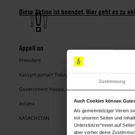
Diese Aktion ist beendet. Hier geht es zu ak
Appell an
President
Kassym-Jomart Tokayew
Zustimmung
Government House, Mangilik Yel St, 6
Auch Cookies können Gutes
Astana
Als gemeinnütziger Verein si
KASACHSTAN
mit unseren Seiten und Inhalt
Unterstützer*innen auf Seite
aber vorher deine Zustimmung