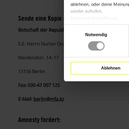
ablehnen, oder deine Meinung
wieder aufrufen.
Sende eine Kopie an
Datenschutzerklärung
Einwilligungsauswahl
Botschaft der Republik Kasachstan
Notwendig
S.E. Herrn Nurlan Onzhanov
Nordendstr. 14–17
Ablehnen
13156 Berlin
Fax: 030-47 007 125
E-Mail:
berlin@mfa.kz
Amnesty fordert: