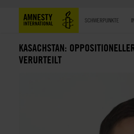
Direkt
zum
Hauptnavigation
AMNESTY
Inhalt
SCHWERPUNKTE
I
INTERNATIONAL
KASACHSTAN: OPPOSITIONELL
VERURTEILT