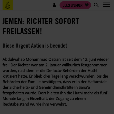
Direkt
Benutzermenü
JETZT SPENDEN!
zum
Inhalt
JEMEN: RICHTER SOFORT
FREILASSEN!
Diese Urgent Action is beendet
Abdulwahab Mohammad Qatran ist seit dem 12. Juni wieder
frei! Der
Richter war am 2. Januar willkürlich festgenommen
worden, nachdem er die De-facto-Behörden der Huthi
kritisiert hatte. Er blieb drei Tage lang verschwunden, bis die
Behörden der Familie bestätigten, dass er in der Haftanstalt
der Sicherheits- und Geheimdienstkräfte in Sana'a
festgehalten wurde. Dort hielten ihn die Huthi mehr als fünf
Monate lang in Einzelhaft, der Zugang zu einem
Rechtsbeistand wurde ihm verwehrt.