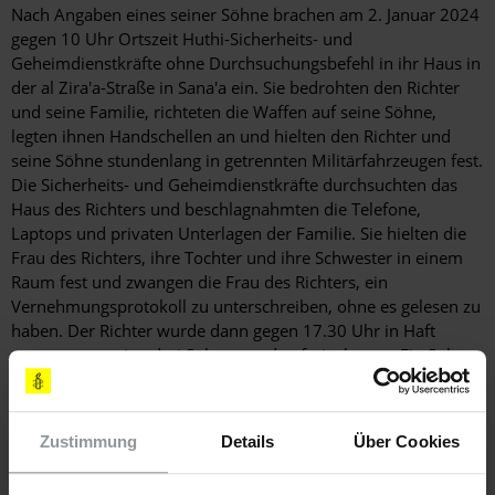
Nach Angaben eines seiner Söhne brachen am 2. Januar 2024
gegen 10 Uhr Ortszeit Huthi-Sicherheits- und
Geheimdienstkräfte ohne Durchsuchungsbefehl in ihr Haus in
der al Zira'a-Straße in Sana'a ein. Sie bedrohten den Richter
und seine Familie, richteten die Waffen auf seine Söhne,
legten ihnen Handschellen an und hielten den Richter und
seine Söhne stundenlang in getrennten Militärfahrzeugen fest.
Die Sicherheits- und Geheimdienstkräfte durchsuchten das
Haus des Richters und beschlagnahmten die Telefone,
Laptops und privaten Unterlagen der Familie. Sie hielten die
Frau des Richters, ihre Tochter und ihre Schwester in einem
Raum fest und zwangen die Frau des Richters, ein
Vernehmungsprotokoll zu unterschreiben, ohne es gelesen zu
haben. Der Richter wurde dann gegen 17.30 Uhr in Haft
genommen, seine drei Söhne wurden freigelassen. Ein Sohn
gab an, dass er, als die Sicherheits- und Geheimdienstkräfte
ihn aus ihrem Militärfahrzeug aussteigen ließen, ein Auto
vollbeladen mit Alkohol sah, das der Nachbarschaft als
Zustimmung
Details
Über Cookies
angeblicher Fund im Haus des Richters gezeigt wurde, um
seine Festnahme zu rechtfertigen. Im jemenitischen Strafrecht