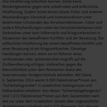
ihre Inhaftierung anfechten können, bietet keine
Mindestgarantien gegen eine unbefristete und willkürliche
Inhaftierung. Zudem leistet dieses Gesetz Folter und anderen
Misshandlungen Vorschub und institutionalisiert unter
bestimmten Umständen das Verschwindenlassen. Folter und
andere Misshandlungen sowie das Verschwindenlassen sind
Verbrechen unter dem Völkerrecht und Kriegsverbrechen in
Situationen des bewaffneten Konflikts und der Besatzung. Die
willkürliche Inhaftierung bei einem bewaffneten Konflikt und
einer Besatzung ist ein Kriegsverbrechen. Derartige
Handlungen können, wenn sie im Rahmen eines
umfassenden oder systematischen Angriffs auf die
Zivilbevölkerung erfolgen, Verbrechen gegen die
Menschlichkeit unter dem Römischen Statut des
Internationalen Strafgerichtshofs darstellen. Mit Stand
6. September 2024 waren 9.900 Palästinenser*innen aus
"Sicherheitsgründen" in israelischen Gefängnissen und
Haftanstalten inhaftiert. Von diesen "Sicherheitsgefangenen"
sind 1.612 Palästinenser*innen aus dem Gazastreifen nach
wie vor unter dem israelischen
Gesetz über ungesetzliche
Kombattanten
inhaftiert und 3.323 Personen, fast alle von