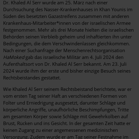
Dr. Khaled Al Serr wurde am 25. März nach einer
Durchsuchung des Nasser-Krankenhauses in Khan Younis im
Süden des besetzten Gazastreifens zusammen mit anderen
Krankenhaus-Mitarbeiter*innen von der israelischen Armee
festgenommen. Mehr als drei Monate hielten die israelischen
Behörden seinen Verbleib geheim und inhaftierten ihn unter
Bedingungen, die dem Verschwindenlassen gleichkommen.
Nach einer Suchanfrage der Menschenrechtsorganisation
HaMoked
gab das israelische Militär am 4. Juli 2024 den
Aufenthaltsort von Dr. Khaled Al Serr bekannt. Am 23. Juli
2024 wurde ihm der erste und bisher einzige Besuch seines
Rechtsbeistandes gestattet.
Wie Khaled Al Serr seinem Rechtsbeistand berichtete, war er
vom ersten Tag seiner Haft an verschiedenen Formen von
Folter und Erniedrigung ausgesetzt, darunter Schläge und
körperliche Angriffe, unaufhörliche Beschimpfungen, Tritte
am gesamten Körper sowie Schläge mit Gewehrkolben auf
Brust, Rücken und ins Gesicht. In der gesamten Zeit hatte er
keinen Zugang zu einer angemessenen medizinischen
Versorgung. Zudem wurde er am Tag seiner Festnahme im