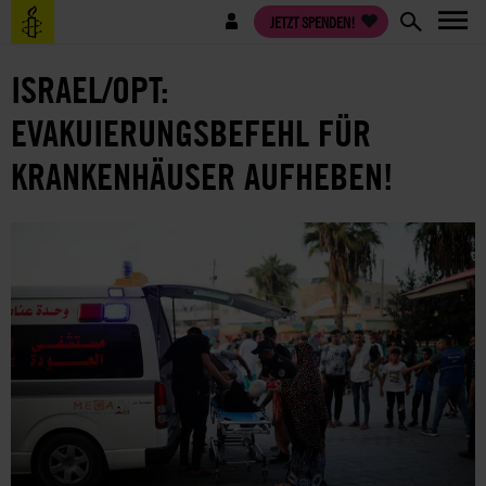
Direkt
Benutzermenü
JETZT SPENDEN!
zum
Inhalt
ISRAEL/OPT:
EVAKUIERUNGSBEFEHL FÜR
KRANKENHÄUSER AUFHEBEN!