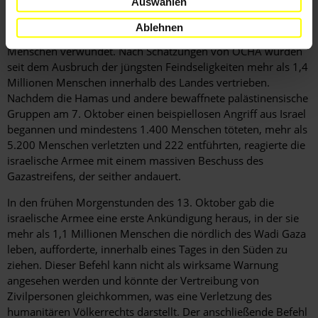
Auswählen
während der israelischen Angriffe zwischen dem 7. und 22.
Oktober mehr als 4.650 Palästinenser*innen im Gazastreifen
Ablehnen
getötet, darunter 1.873 Kinder, und mehr als 14.245
Menschen verwundet. Nach Schätzungen von OCHA wurden
seit dem Ausbruch der jüngsten Feindseligkeiten mehr als 1,4
Millionen Menschen innerhalb des Landes vertrieben.
Nachdem die Hamas und andere bewaffnete palästinensische
Gruppen am 7. Oktober einen beispiellosen Angriff aus Israel
begannen und mindestens 1.400 Menschen töteten, mehr als
5.200 Menschen verletzten und 222 entführten, reagierte die
israelische Armee mit einem massiven Beschuss des
Gazastreifens, der seither andauert.
In den frühen Morgenstunden des 13. Oktober gab die
israelische Armee eine erste Ankündigung heraus, in der sie
mehr als 1,1 Millionen Menschen die nördlich des Wadi Gaza
leben, aufforderte, innerhalb eines Tages in den Süden zu
ziehen. Dieser Befehl kann nicht als wirksame Warnung
angesehen werden und könnte der Vertreibung von
Zivilpersonen gleichkommen, was eine Verletzung des
humanitären Völkerrechts darstellt. Der anschließende Befehl