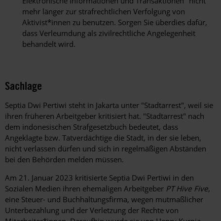
Elektronische Informationen und Transaktionen" nicht
mehr länger zur strafrechtlichen Verfolgung von
Aktivist*innen zu benutzen. Sorgen Sie überdies dafür,
dass Verleumdung als zivilrechtliche Angelegenheit
behandelt wird.
Sachlage
Septia Dwi Pertiwi steht in Jakarta unter "Stadtarrest", weil sie
ihren früheren Arbeitgeber kritisiert hat. "Stadtarrest" nach
dem indonesischen Strafgesetzbuch bedeutet, dass
Angeklagte bzw. Tatverdächtige die Stadt, in der sie leben,
nicht verlassen dürfen und sich in regelmäßigen Abständen
bei den Behörden melden müssen.
Am 21. Januar 2023 kritisierte Septia Dwi Pertiwi in den
Sozialen Medien ihren ehemaligen Arbeitgeber
PT Hive Five
,
eine Steuer- und Buchhaltungsfirma, wegen mutmaßlicher
Unterbezahlung und der Verletzung der Rechte von
Mitarbeiter*innen. Daraufhin wurde sie von Henry Kurnia