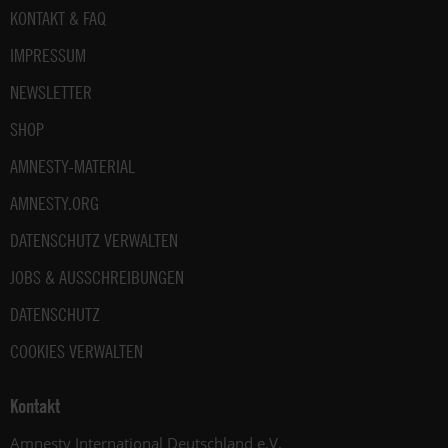
Fußbereich
KONTAKT & FAQ
IMPRESSUM
NEWSLETTER
SHOP
AMNESTY-MATERIAL
AMNESTY.ORG
DATENSCHUTZ VERWALTEN
JOBS & AUSSCHREIBUNGEN
DATENSCHUTZ
COOKIES VERWALTEN
Kontakt
Amnesty International Deutschland e.V.