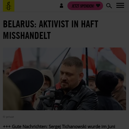
Direkt
Benutzermenü
JETZT SPENDEN!
zum
Inhalt
BELARUS: AKTIVIST IN HAFT
MISSHANDELT
© privat
+++ Gute Nachrichten: Sergej Tichanowski wurde im Juni