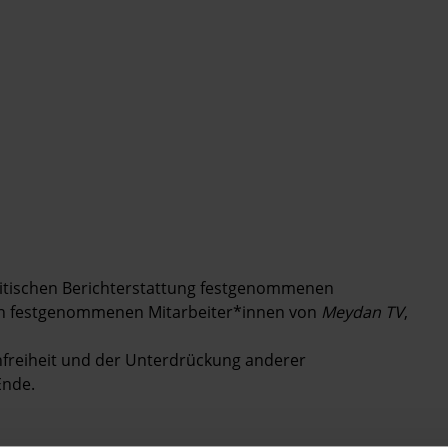
 kritischen Berichterstattung festgenommenen
ich festgenommenen Mitarbeiter*innen von
Meydan TV
,
nfreiheit und der Unterdrückung anderer
Ende.