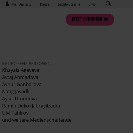
Benutzermenü
Presse
Mein Amnesty
Presse
Leichte Sprache
Shop
JETZT SPENDEN!
BETROFFENE PERSONEN
Khayala Agayeva
Aytaj Ahmadova
Aynur Ganbarova
Natig Javadli
Aysel Umudova
Ramin Deko (Jabrayilzade)
Ulvi Tahirov
und weitere Medienschaffende