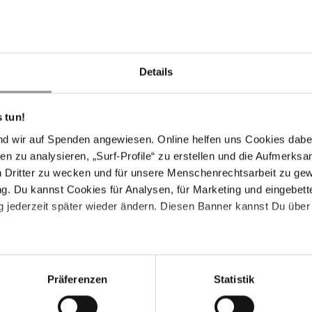
destens sieben Journalist*innen und Medienschaffenden
ass zur Sorge.
Details
s Mitarbeiter*innen des Nachrichtensenders
Meydan
arova, Natig Javadli, Aysel Umudova und Ramin Deko
 tun!
 der Journalistenschule Baku, Ulvi Tahirov, fest.
 ins Land geschmuggelt zu haben. Bei diesem Vorwurf,
nd wir auf Spenden angewiesen. Online helfen uns Cookies dabe
aidschan erhoben wird, handelt es sich um eine
en zu analysieren, „Surf-Profile“ zu erstellen und die Aufmerksa
ng. Besonders besorgniserregend ist, dass den
n Dritter zu wecken und für unsere Menschenrechtsarbeit zu ge
 zu ihren Rechtsbeiständen verweigert wurde. Ihre
. Du kannst Cookies für Analysen, für Marketing und eingebettet
n einer und fünf Stunden gewartet zu haben, um ihre
 jederzeit später wieder ändern. Diesen Banner kannst Du über 
Präferenzen
Statistik