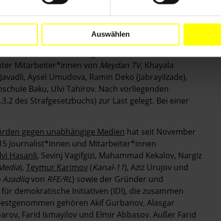
22. November 2024 in der aserbaidschanischen
Aserbaidschan fehlten auf der
Konferenz
, da sich viele
ft oder im Exil befanden.
Auswählen
onferenz, nahmen Ordnungskräfte mehrere
nter Mitarbeiter*innen von
Meydan TV
, Khayala
avadli, Aysel Umudova, Ramin Deko (Jabrayilzade),
nschule Baku, Ulvi Tahirov. Nach vorliegenden
.2 des Strafgesetzbuchs) zur Last gelegt. Bei einer
hörden gegen unabhängige Medien
hat seit November
 15 Journalist*innen und Mitarbeiter*innen
lvi Hasanli
, Sevinj Vagifgizi, Mahammad Kekalov, Nargiz
Media
),
Teymur Karimov
(
Kanal-11
), Aziz Urujov und
 Azadliq
von
RFE/RL
) sowie der Gründer und
für demokratische Initiativen (IDI), die zusammen
n Festgenommen gehören Akif Gurbanov, Alasgar
arov, Farid Ismayilov und Elmir Abbasov. Außer Farid