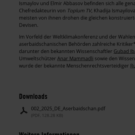
Ismaylov und Elmir Abbasov befinden sich alle ge
Chefredakteurin von
Toplum TV
, Khadija Ismayilo
meisten von ihnen drohen die gleichen konstruie
Devisen.
Im Vorfeld der Weltklimakonferenz und der Wahle
aserbaidschanischen Behörden zahlreiche Kritiker
darunter den bekannten Wissenschaftler
Gubad Ib
Umweltschützer
Anar Mammadli
sowie den Wissen
wurde der bekannte Menschenrechtsverteidiger
Ru
Downloads
002_2025_DE_Aserbaidschan.pdf
(PDF, 128.28 KB)
Weitere Informationen