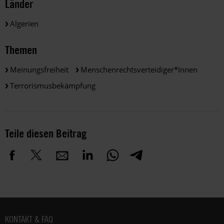
Länder
Algerien
Themen
Meinungsfreiheit
Menschenrechtsverteidiger*innen
Terrorismusbekämpfung
Teile diesen Beitrag
Fußbereich
KONTAKT & FAQ