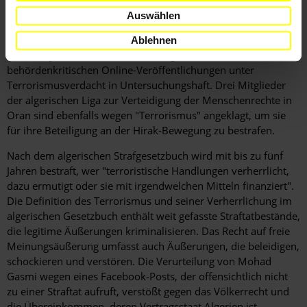
Gesellschaft verantwortlich sind".
Auswählen
Auch die Journalisten Hassan Bouras und Mohamed
Ablehnen
Mouloudj befinden sich derzeit wegen ihrer
behördenkritischen Online-Veröffentlichungen unter
Terrorismusverdacht in Untersuchungshaft. Drei Mitglieder
der algerischen Liga zur Verteidigung der Menschenrechte in
Oran sind ebenfalls wegen "Terrorismus" angeklagt, um sie
für ihre Beteiligung an der Hirak-Bewegung zu bestrafen.
Nach dem algerischen Strafgesetzbuch wird mit bis zu fünf
Jahren bestraft, wer "terroristische Handlungen verherrlicht,
dazu ermutigt oder sie mit irgendwelchen Mitteln finanziert".
Die Definition des Terrorismus und seiner Verherrlichung im
algerischen Gesetzbuch enthält weit gefasste Straftatbestände,
die legitime Äußerungen kriminalisieren. Das Recht auf freie
Meinungsäußerung umfasst auch Äußerungen, die beleidigen,
schockieren und verstören. Die Verurteilung von Mohad
Gasmi wegen eines Facebook-Posts, der offensichtlich nicht
zu einer Straftat aufruft, verstößt gegen das Völkerrecht und
die Übereinkommen, deren Vertragsstaat Algerien ist.