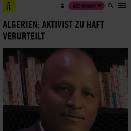
Direkt
Benutzermenü
JETZT SPENDEN!
zum
Inhalt
ALGERIEN: AKTIVIST ZU HAFT
VERURTEILT