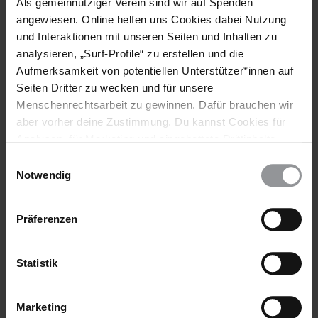
einer terroristischen Gruppierung", "Mitgliedschaft in einer
Als gemeinnütziger Verein sind wir auf Spenden
terroristischen Gruppierung" und "Verbreitung von
angewiesen. Online helfen uns Cookies dabei Nutzung
Falschinformationen". Die Vorwürfe beziehen sich jedoch auf
und Interaktionen mit unseren Seiten und Inhalten zu
strafrechtlich nicht relevante Aktivitäten der Angeklagten, zum
analysieren, „Surf-Profile“ zu erstellen und die
Beispiel Teilhabe an öffentlichen Angelegenheiten, friedliche
Aufmerksamkeit von potentiellen Unterstützer*innen auf
Meinungsäußerung und Verteidigung der Menschenrechte.
Seiten Dritter zu wecken und für unsere
Die Haftbedingungen von Zyad el-Elaimy und den mit ihm
Menschenrechtsarbeit zu gewinnen. Dafür brauchen wir
Inhaftierten im Tora-Gefängnis in Südkairo entsprechen nicht
aber vorher deine Zustimmung. Du kannst Cookies für
den internationalen Standards. Insbesondere betrifft das den
Analysen, für Marketing und eingebettete Drittinhalte
Zugang zu medizinischer Versorgung, den die
auch ablehnen, oder deine Meinung jederzeit später
Gefängnisbehörden nicht in angemessenem Umfang
Einwilligungsauswahl
wieder ändern. Diesen Banner kannst Du über den Link
gewährleisten.
Notwendig
im Footer schnell wieder aufrufen.
Datenschutzerklärung
Präferenzen
Hintergrundinformation
Hintergrund
Amnesty International hat in dem als "Hope Case" bekannten
Statistik
Fall 930/2019 die Inhaftierung von 15 Einzelpersonen
dokumentiert. Zu den Inhaftierten gehören Zyad el-Elaimy,
ein Menschenrechtsanwalt, ehemaliger
Marketing
Parlamentsabgeordneter und führender Politiker der