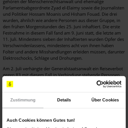
gehören der Menschenrechtsanwalt und ehemalige
Parlamentsabgeordnete Zyad el-Elaimy sowie die Journalisten
und Politiker Hossam Moanis und Hisham Fouad. Die drei
wurden, ähnlich wie andere Personen aus dieser Gruppe, in
den frühen Morgenstunden des 25. Juni inhaftiert. Die erste
Festnahme in diesem Fall fand am 9. Juni statt, die letzte am
11. Juli. Mindestens sieben der Inhaftierten wurden Opfer des
Verschwindenlassens, mindestens acht von ihnen haben
Folter und andere Misshandlungen erleiden müssen, darunter
Elektroschocks, Schläge und Drohungen.
Am 2. Juli verhängte der Generalstaatsanwalt ein Reiseverbot
gegen 83 mit diesem Fall in Verbindung stehende Personen
und ließ ihre Finanzmittel einfrieren. Davon betroffen waren
auch Zyad el-Elaimy, Hossam Moanis und Hisham Fouad. Ein
Richter bestätigte diese Entscheidung am 4. Juli.
Zustimmung
Details
Über Cookies
Die Beschuldigten befinden sich für die Dauer der
Ermittlungen durch die Anklagebehörde des
Staatssicherheitsdienstes in Untersuchungshaft. Die Anklagen
Auch Cookies können Gutes tun!
sind willkürlich und lauten unter anderem auf "Unterstützung