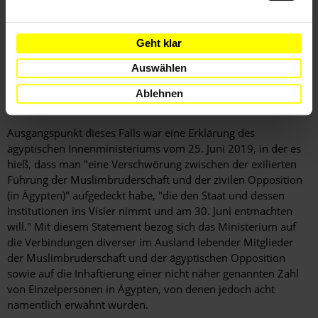
Ägyptischen Sozialdemokratischen Partei; Hossam Moanis,
ein Journalist und Sprecher der linksgerichteten Partei Popular
Geht klar
Current; Hisham Fouad, ein Journalist, Gewerkschafter und
sozialistischer Politiker sowie zwölf weitere im Juni und Juli in
Auswählen
Haft genommene Personen. Amnesty International sind 105
Einzelpersonen bekannt, gegen die in diesem Fall ermittelt
Ablehnen
wird. Viele von ihnen befinden sich gegenwärtig in Haft.
Ausgangspunkt dieses Falls war eine Erklärung des
ägyptischen Innenministeriums vom 25. Juni 2019, in der es
hieß, dass man "eine Verschwörung zwischen der exilierten
Führung der Muslimbruderschaft und der zivilen Opposition
(in Ägypten)" aufgedeckt habe, "die den Staat und dessen
Institutionen ins Visier nimmt und am 30. Juni entmachten
will." Mit diesem Statement bezog sich das Ministerium auf
die Verbindungen diverser im Ausland lebender Mitglieder
der Muslimbruderschaft und der ägyptischen Opposition
sowie auf die Inhaftierung einer nicht näher genannten Zahl
von Einzelpersonen in Ägypten, von denen jedoch acht
namentlich erwähnt wurden.