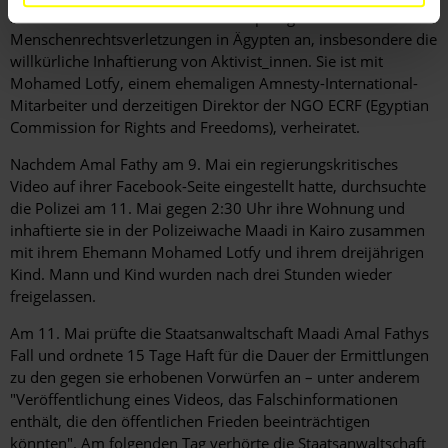
Sozialen Medien inhaftiert sind. Sie prangert
Menschenrechtsverletzungen in Ägypten an, insbesondere die
willkürliche Inhaftierung von Aktivist_innen. Sie ist mit
Mohamed Lotfy, einem ehemaligen Amnesty-International-
Mitarbeiter und derzeitigen Direktor der NGO ECRF (Egyptian
Commission for Rights and Freedoms), verheiratet.
Nachdem Amal Fathy am 9. Mai ein regierungskritisches
Video auf ihrer Facebook-Seite eingestellt hatte, durchsuchte
die Polizei am 11. Mai gegen 2:30 Uhr ihre Wohnung und
inhaftierte sie in der Polizeiwache Maadi in Kairo zusammen
mit ihrem Ehemann Mohamed Lotfy und ihrem dreijährigen
Kind.
Mann und Kind wurden nach drei Stunden wieder
freigelassen.
Am 11. Mai prüfte die Staatsanwaltschaft Maadi Amal Fathys
Fall und ordnete 15 Tage Haft für die Dauer der Ermittlungen
zu den gegen sie erhobenen Vorwürfen an – unter anderem
"Veröffentlichung eines Videos, das Falschinformationen
enthält, die den öffentlichen Frieden beeinträchtigen
könnten". Am folgenden Tag verhörte die Staatsanwaltschaft