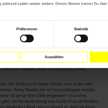
findet, weil er friedlich von seinem Recht auf
 jederzeit später wieder ändern. Diesen Banner kannst Du über 
ng an öffentlichen Belangen Gebrauch gemacht hat.
hn fallengelassen werden und die Entscheidung, ihn in
ckgenommen wird.
erne Gefangenen in Ägypten regelmäßigen Zugang zu
Präferenzen
Statistik
.
Auswählen
nhang mit dem sogenannten "Hope Case" (Fall
 darunter Politiker_innen und Journalist_innen,
aath, der Ehefrau von Ramy Shaath, zum ersten Mal
nieren. Ramy Shaath, der im Tora-Gefängnis einsitzt,
 einer 25 qm großen Zelle eingesperrt ist und es
 gibt, um die Ausbreitung von Covid-19 zu verhindern.
ich lebenden Céline Lebrun Shaath zu, dass sie ihren