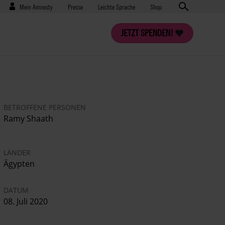
Benutzermenü
Presse
Mein Amnesty
Presse
Leichte Sprache
Shop
JETZT SPENDEN!
BETROFFENE PERSONEN
Ramy Shaath
LÄNDER
Ägypten
DATUM
08. Juli 2020