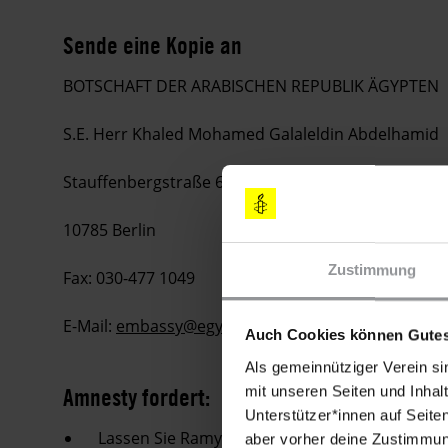
Sende eine Kopie an
BOTSCHAFT DER ARABISCHEN REPUBLIK ÄGYPTEN
S.E. Herr Khaled Mohamed Galaleldin Abdelhamid
Stauffenbergstraße 6-7
10785 Berlin
Zustimmung
Fax: 030-477 1049
E-Mail:
embassy@egyptian-embassy.de
Auch Cookies können Gutes
Als gemeinnütziger Verein si
Amnesty fordert:
mit unseren Seiten und Inhalt
Unterstützer*innen auf Seite
Lassen Sie Ramy Shaath umgehend und bedingun
aber vorher deine Zustimmung