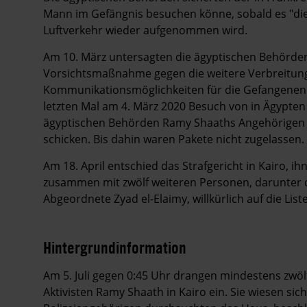
Mann im Gefängnis besuchen könne, sobald es "die 
Luftverkehr wieder aufgenommen wird.
Am 10. März untersagten die ägyptischen Behörden 
Vorsichtsmaßnahme gegen die weitere Verbreitung v
Kommunikationsmöglichkeiten für die Gefangenen 
letzten Mal am 4. März 2020 Besuch von in Ägypten
ägyptischen Behörden Ramy Shaaths Angehörigen e
schicken. Bis dahin waren Pakete nicht zugelassen.
Am 18. April entschied das Strafgericht in Kairo, i
zusammen mit zwölf weiteren Personen, darunter
Abgeordnete Zyad el-Elaimy, willkürlich auf die List
Hintergrundinformation
Hintergrund
Am 5. Juli gegen 0:45 Uhr drangen mindestens zwöl
Aktivisten Ramy Shaath in Kairo ein. Sie wiesen sic