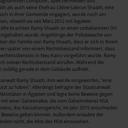
hlagnahmten Computer, Speichermedien und
h als auch seine Ehefrau Céline Lebrun Shaath, eine
e sich in ihrer Gemeinde engagiert, wurde noch am
en, obwohl sie seit März 2012 mit legalem
skräfte brachten Ramy Shaath an einen unbekannten Ort
estgehalten wurde. Angehörige der Polizeiwache von
ber der Familie von Ramy Shaath, dass er sich in ihrem
n später von einem Rechtsbeistand informiert, dass
herheitsdienstes in Neu-Kairo vorgeführt wurde. Ramy
och seinen Rechtsbeistand anrufen. Während der
 zufällig gerade in dem Gebäude aufhielt.
tsanwalt Ramy Shaath, ihm werde vorgeworfen, "eine
ützt zu haben". Allerdings befragte der Staatsanwalt
 Aktivitäten in Ägypten und legte keine Beweise gegen
e mit einer Geheimakte, die vom Geheimdienst NSA
tens, das Kassationsgericht, im Jahr 2015 entschieden
ige Beweise gelten können. Außerdem erlaubte der
nden nicht, die Akte des NSA einzusehen.