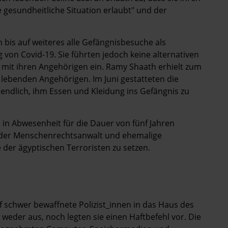
gesundheitliche Situation erlaubt" und der
bis auf weiteres alle Gefängnisbesuche als
on Covid-19. Sie führten jedoch keine alternativen
mit ihren Angehörigen ein. Ramy Shaath erhielt zum
 lebenden Angehörigen. Im Juni gestatteten die
ndlich, ihm Essen und Kleidung ins Gefängnis zu
hn in Abwesenheit für die Dauer von fünf Jahren
 der Menschenrechtsanwalt und ehemalige
e der ägyptischen Terroristen zu setzen.
f schwer bewaffnete Polizist_innen in das Haus des
h weder aus, noch legten sie einen Haftbefehl vor. Die