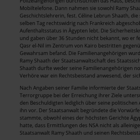
Polizeiangehörigen durchsuchten das Haus, besc
Mobiltelefone. Dann nahmen sie sowohl Ramy Shaat
Geschichtslehrerin, fest. Céline Lebrun Shaath, di
selben Tag rechtswidrig nach Frankreich abgeschob
Aufenthaltsstatus in Ägypten lebt. Die Sicherheit
und gaben über 36 Stunden nicht bekannt, wo er f
Qasr el-Nil im Zentrum von Kairo bestritten gegenü
Gewahrsam befand. Die Familienangehörigen wurde
Ramy Shaath der Staatsanwaltschaft des Staatssic
Shaath durfte weder seine Familienangehörigen n
Verhöre war ein Rechtsbeistand anwesend, der sich
Nach Angaben seiner Familie informierte der Staa
Terrorgruppe bei der Erreichung ihrer Ziele unters
den Beschuldigten lediglich über seine politischen
ihn vor. Der Staatsanwalt begründete die Vorwürf
stammte, obwohl eines der höchsten Gerichte Ägyp
hatte, dass Ermittlungen des NSA nicht als allein
Staatsanwalt Ramy Shaath und seinen Rechtsbeistä