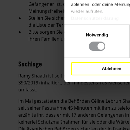
Gefangener ist, der sich nur deshalb in Haft be
ablehnen, oder deine Meinung
Meinungsfreiheit und dem Recht auf Beteiligu
wieder aufrufen.
Stellen Sie sicher, dass alle Anklagen gegen i
Datenschutzerklärung
die Liste der Terroristen aufzunehmen, zurü
Einwilligungsauswahl
Bitte sorgen Sie dafür, dass er und alle and
Notwendig
ihren Familien und Rechtsbeiständen erhalten
Sachlage
Ablehnen
Ramy Shaath ist seit dem 4. Juli 2019 im Zusamme
390/2019) inhaftiert, der mindestens 105 Menschen,
umfasst.
Im Mai gestatteten die Behörden Céline Lebrun Sh
seit seiner Festnahme 45 Minuten mit ihm zu telefo
erzählte ihr, dass er mit 17 anderen Gefangenen in
keinerlei Schutzmaßnahmen für sie oder die Wärter
Die ägyptischen Behörden sicherten der in Frankre