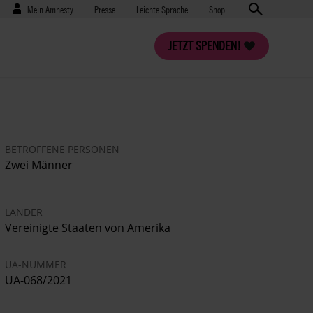
Benutzermenü
Presse
Mein Amnesty
Presse
Leichte Sprache
Shop
JETZT SPENDEN!
BETROFFENE PERSONEN
Zwei Männer
LÄNDER
Vereinigte Staaten von Amerika
UA-NUMMER
UA-068/2021