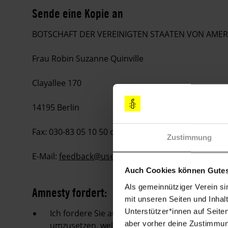
Sende eine Kopie an
BOTSCHAFT DER VEREINIGTEN STAATEN VON AMER
Frau Robin Suzanne Quinville
Clayallee 170
14195 Berlin
Fax: 030-83 05 10 50 oder 030-831 49 26
Zustimmung
E-Mail:
feedback@usembassy.de
Auch Cookies können Gutes
Als gemeinnütziger Verein si
Amnesty fordert:
mit unseren Seiten und Inhalt
Unterstützer*innen auf Seite
Ich fordere Sie auf, die Hinrichtung der beid
aber vorher deine Zustimmung
umzusetzen, welche die Ursachen von Krimina