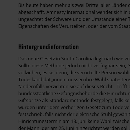
Bis heute haben mehr als zwei Drittel aller Länder 
abgeschafft. Amnesty International wendet sich in 
ungeachtet der Schwere und der Umstände einer T
Eigenschaften des Verurteilten, oder der vom Sta
Hintergrundinformation
Hintergrund
Das neue Gesetz in South Carolina legt nach wie vo
Sollte diese Methode jedoch nicht verfügbar sein, "
vollziehen, es sei denn, die verurteilte Person wäh
Todeskandidat_innen müssen ihre Wahl spätestens
"andernfalls verzichten sie auf dieses Recht". Triff
bundesstaatliche Gefängnisbehörde die Hinrichtung
Giftspritze als Standardmethode festgelegt, falls 
wurden unter dem vorherigen Gesetz zum Tode veru
festschrieb, falls nicht der elektrische Stuhl gewä
Hinrichtungstermin am 18. Juni keine Wahl zwische
der Mann, der am 25. Juni hingerichtet werden soll,