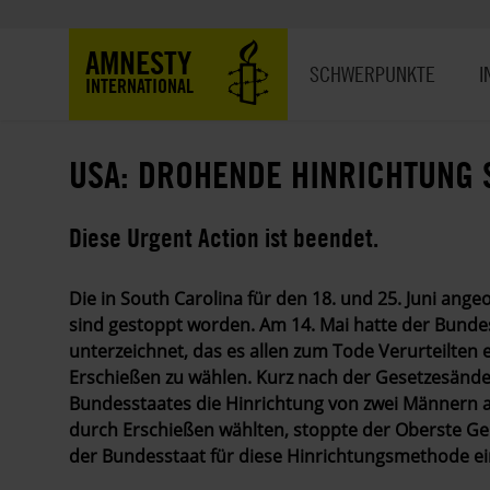
Direkt
zum
Hauptnavigation
AMNESTY
Inhalt
SCHWERPUNKTE
I
INTERNATIONAL
USA: DROHENDE HINRICHTUNG 
Diese Urgent Action ist beendet.
Die in South Carolina für den 18. und 25. Juni ang
sind gestoppt worden. Am 14. Mai hatte der Bunde
unterzeichnet, das es allen zum Tode Verurteilten 
Erschießen zu wählen. Kurz nach der Gesetzesänd
Bundesstaates die Hinrichtung von zwei Männern a
durch Erschießen wählten, stoppte der Oberste Ger
der Bundesstaat für diese Hinrichtungsmethode ei