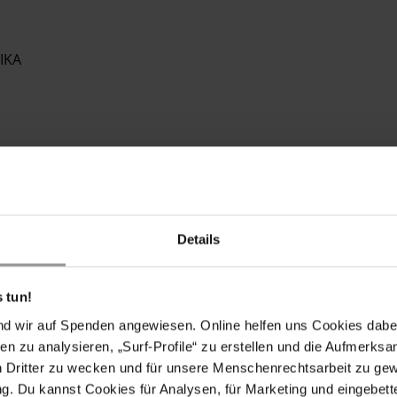
IKA
Details
 tun!
nd wir auf Spenden angewiesen. Online helfen uns Cookies dabe
en zu analysieren, „Surf-Profile“ zu erstellen und die Aufmerksa
n Dritter zu wecken und für unsere Menschenrechtsarbeit zu ge
en Männer in South Carolina zu stoppen und Reformen
. Du kannst Cookies für Analysen, für Marketing und eingebettet
lität bekämpfen.