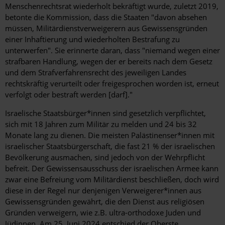
Menschenrechtsrat wiederholt bekräftigt wurde, zuletzt 2019,
betonte die Kommission, dass die Staaten "davon absehen
müssen, Militärdienstverweigerern aus Gewissensgründen
einer Inhaftierung und wiederholten Bestrafung zu
unterwerfen". Sie erinnerte daran, dass "niemand wegen einer
strafbaren Handlung, wegen der er bereits nach dem Gesetz
und dem Strafverfahrensrecht des jeweiligen Landes
rechtskräftig verurteilt oder freigesprochen worden ist, erneut
verfolgt oder bestraft werden [darf]."
Israelische Staatsbürger*innen sind gesetzlich verpflichtet,
sich mit 18 Jahren zum Militär zu melden und 24 bis 32
Monate lang zu dienen. Die meisten Palästinenser*innen mit
israelischer Staatsbürgerschaft, die fast 21 % der israelischen
Bevölkerung ausmachen, sind jedoch von der Wehrpflicht
befreit. Der Gewissensausschuss der israelischen Armee kann
zwar eine Befreiung vom Militärdienst beschließen, doch wird
diese in der Regel nur denjenigen Verweigerer*innen aus
Gewissensgründen gewährt, die den Dienst aus religiösen
Gründen verweigern, wie z.B. ultra-orthodoxe Juden und
Jüdinnen. Am 25. Juni 2024 entschied der Oberste