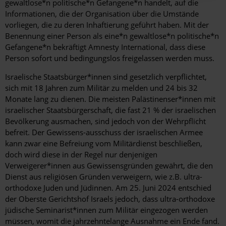
gewaltlose*n politische*n Gefangene*n handelt, auf die
Informationen, die der Organisation über die Umstände
vorliegen, die zu deren Inhaftierung geführt haben. Mit der
Benennung einer Person als eine*n gewaltlose*n politische*n
Gefangene*n bekräftigt Amnesty International, dass diese
Person sofort und bedingungslos freigelassen werden muss.
Israelische Staatsbürger*innen sind gesetzlich verpflichtet,
sich mit 18 Jahren zum Militär zu melden und 24 bis 32
Monate lang zu dienen. Die meisten Palästinenser*innen mit
israelischer Staatsbürgerschaft, die fast 21 % der israelischen
Bevölkerung ausmachen, sind jedoch von der Wehrpflicht
befreit. Der Gewissens-ausschuss der israelischen Armee
kann zwar eine Befreiung vom Militärdienst beschließen,
doch wird diese in der Regel nur denjenigen
Verweigerer*innen aus Gewissensgründen gewährt, die den
Dienst aus religiösen Gründen verweigern, wie z.B. ultra-
orthodoxe Juden und Jüdinnen. Am 25. Juni 2024 entschied
der Oberste Gerichtshof Israels jedoch, dass ultra-orthodoxe
jüdische Seminarist*innen zum Militär eingezogen werden
müssen, womit die jahrzehntelange Ausnahme ein Ende fand.