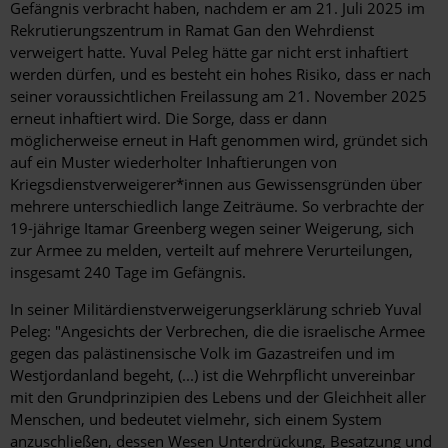
Gefängnis verbracht haben, nachdem er am 21. Juli 2025 im
Rekrutierungszentrum in Ramat Gan den Wehrdienst
verweigert hatte. Yuval Peleg hätte gar nicht erst inhaftiert
werden dürfen, und es besteht ein hohes Risiko, dass er nach
seiner voraussichtlichen Freilassung am 21. November 2025
erneut inhaftiert wird. Die Sorge, dass er dann
möglicherweise erneut in Haft genommen wird, gründet sich
auf ein Muster wiederholter Inhaftierungen von
Kriegsdienstverweigerer*innen aus Gewissensgründen über
mehrere unterschiedlich lange Zeiträume. So verbrachte der
19-jährige Itamar Greenberg wegen seiner Weigerung, sich
zur Armee zu melden, verteilt auf mehrere Verurteilungen,
insgesamt 240 Tage im Gefängnis.
In seiner Militärdienstverweigerungserklärung schrieb Yuval
Peleg: "Angesichts der Verbrechen, die die israelische Armee
gegen das palästinensische Volk im Gazastreifen und im
Westjordanland begeht, (...) ist die Wehrpflicht unvereinbar
mit den Grundprinzipien des Lebens und der Gleichheit aller
Menschen, und bedeutet vielmehr, sich einem System
anzuschließen, dessen Wesen Unterdrückung, Besatzung und