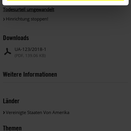
Todesurteil umgewandelt
Hinrichtung stoppen!
Downloads
UA-123/2018-1
(PDF, 139.06 KB)
Weitere Informationen
Länder
Vereinigte Staaten Von Amerika
Themen