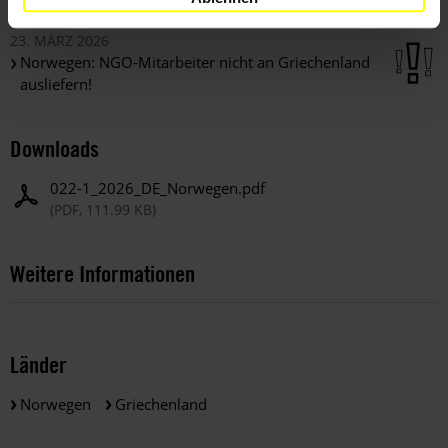
ausgeliefert
23. MÄRZ 2026
Norwegen: NGO-Mitarbeiter nicht an Griechenland
ausliefern!
Downloads
022-1_2026_DE_Norwegen.pdf
(PDF, 111.99 KB)
Weitere Informationen
Länder
Norwegen
Griechenland