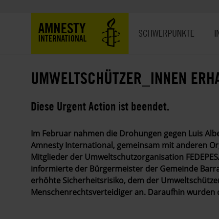
Direkt
zum
Hauptnavigation
AMNESTY
Inhalt
SCHWERPUNKTE
I
INTERNATIONAL
UMWELTSCHÜTZER_INNEN ERHA
Diese Urgent Action ist beendet.
Im Februar nahmen die Drohungen gegen Luis Alber
Amnesty International, gemeinsam mit anderen Or
Mitglieder der Umweltschutzorganisation FEDEPESA
informierte der Bürgermeister der Gemeinde Barra
erhöhte Sicherheitsrisiko, dem der Umweltschützer
Menschenrechtsverteidiger an. Daraufhin wurden