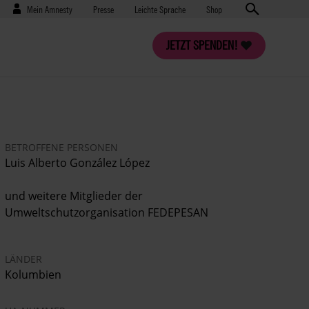
Benutzermenü
Presse
Mein Amnesty
Presse
Leichte Sprache
Shop
JETZT SPENDEN!
BETROFFENE PERSONEN
Luis Alberto González López
und weitere Mitglieder der
Umweltschutzorganisation FEDEPESAN
LÄNDER
Kolumbien