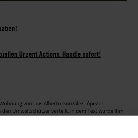
 haben!
tuellen Urgent Actions. Handle sofort!
Wohnung von Luis Alberto González López in
den Umweltschützer verteilt. In dem Text wurde ihm
u verlassen, ansonsten werde er zu einem militärischen
ident von FEDEPESAN, einer Umweltschutzorganisation in
o. Das Flugblatt war von der Guerillagruppe ELN