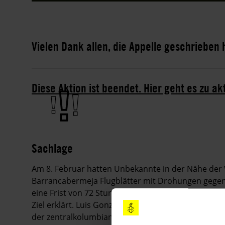
Vielen Dank allen, die Appelle geschrieben
Diese Aktion ist beendet. Hier geht es zu ak
Sachlage
Am 8. Februar hatten Unbekannte in der Nähe der 
Barrancabermeja Flugblätter mit Drohungen gegen 
eine Frist von 72 Stunden gesetzt, um die Region z
Ziel erklärt. Luis González López ist der Vizepräs
der zentralkolumbianischen Region Magdalena Medi