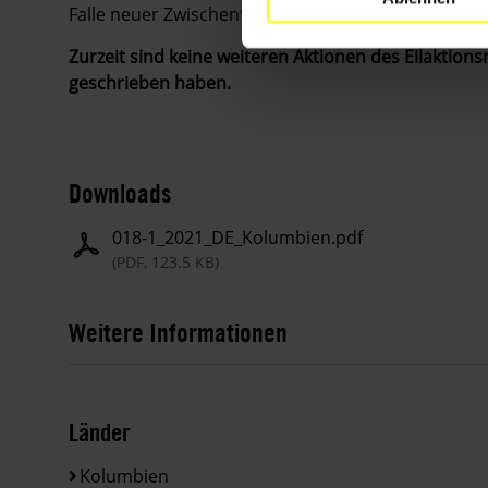
Falle neuer Zwischenfälle erneut aktiv werden.
Zurzeit sind keine weiteren Aktionen des Eilaktions
geschrieben haben.
Downloads
018-1_2021_DE_Kolumbien.pdf
(PDF, 123.5 KB)
Weitere Informationen
Länder
Kolumbien