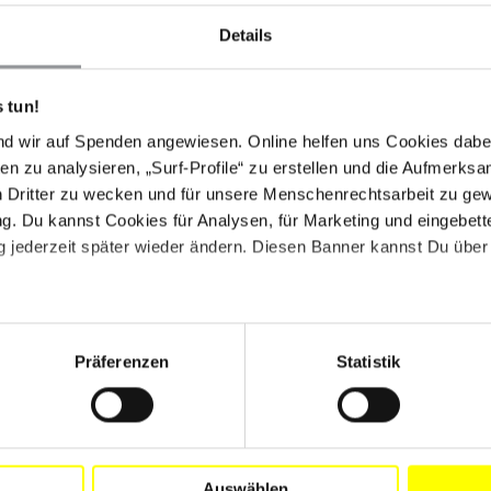
Details
EPESAN (Federación de Pescadores artesanales,
antander), die sich für den Schutz der Wasserreserven
 einsetzt, sind in großer Gefahr. Seit September 2020
 tun!
Drohbriefe an Mitglieder von FEDEPESAN gesandt,
nd wir auf Spenden angewiesen. Online helfen uns Cookies dabe
lez López musste seinen Wohnort nach einem
en zu analysieren, „Surf-Profile“ zu erstellen und die Aufmerksa
n Dritter zu wecken und für unsere Menschenrechtsarbeit zu ge
. Du kannst Cookies für Analysen, für Marketing und eingebettet
sich nun Vertreter_innen lokaler und nationaler
 jederzeit später wieder ändern. Diesen Banner kannst Du über 
utzmaßnahmen für Luis Alberto González López. Am
meinde Barrancabermeja die Nationale Schutzeinheit
öhte Sicherheitsrisiko. Daraufhin verstärkte die UNP
o González López ein_e Leibwächter_in und ein
ffen des Bürgermeisters von Barrancabermeja mit
Präferenzen
Statistik
osituation zu besprechen. Außerdem trafen sich
 Innenminister und weiteren Staatsvertreter_innen,
n.
er indigenen Gemeinde weiterhin beobachten und im
Auswählen