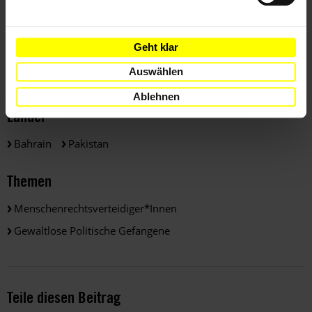
(PDF, 122.3 KB)
Geht klar
Weitere Informationen
Auswählen
Ablehnen
Länder
Bahrain
Pakistan
Themen
Menschenrechtsverteidiger*innen
Gewaltlose Politische Gefangene
Teile diesen Beitrag