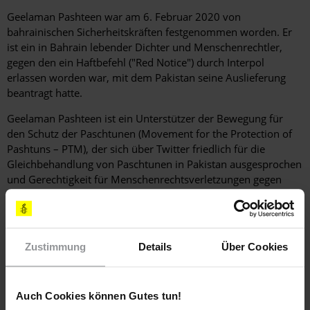
Geelaman Pashteen
war am 6. Februar 2020 von
bahrainischen Sicherheitskräften festgenommen worden. Er
ist ein in Bahrain lebender Dichter und Menschenrechtler,
gegen den ein Haftbefehl ("Red Notice") durch Interpol
erlassen worden war, mit dem Pakistan seine Auslieferung
beantragt hatte.
Geelaman Pashteen ist ein Unterstützer der Bewegung für
den Schutz der Paschtunen (Movement for the Protection of
Pashtuns – PTM), der sich über Twitter friedlich für die
Gleichbehandlung von Paschtunen in Pakistan ausgesprochen
und Gerechtigkeit für Menschenrechtsverletzungen gegen
Paschtunen gefordert hatte. Darüber hinaus hat er sich für die
Freilassung von Manzoor Pashteen eingesetzt, einem
Sprecher der PTM, der am 27. Januar 2020 auf der Grundlage
drakonischer Gesetze aus der Kolonialzeit festgenommen und
Zustimmung
Details
Über Cookies
inhaftiert worden war. Man wirft Manzoor Pashteen unter
anderem "Aufwiegelung" vor, weil er in einer Rede das
pakistanische Militär kritisiert hatte.
Auch Cookies können Gutes tun!