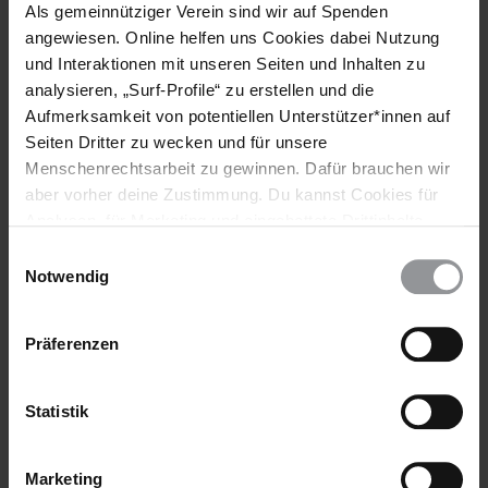
Im Jahr 2019 begannen die pakistanischen Behörden damit,
Als gemeinnütziger Verein sind wir auf Spenden
schärfer gegen die PTM vorzugehen
. Dutzende
angewiesen. Online helfen uns Cookies dabei Nutzung
Unterstützer_innen der Bewegung wurden lediglich aufgrund
und Interaktionen mit unseren Seiten und Inhalten zu
der friedlichen Wahrnehmung ihrer Menschenrechte
analysieren, „Surf-Profile“ zu erstellen und die
festgenommen, willkürlich inhaftiert, überwacht,
Aufmerksamkeit von potentiellen Unterstützer*innen auf
eingeschüchtert, strafrechtlich verfolgt und tätlich angegriffen.
Seiten Dritter zu wecken und für unsere
Dabei wurden mehrere Menschen getötet.
Menschenrechtsarbeit zu gewinnen. Dafür brauchen wir
Weitere Aktionen des Eilaktionsnetzes sind derzeit nicht
aber vorher deine Zustimmung. Du kannst Cookies für
erforderlich. Vielen Dank allen, die Appelle geschrieben
Analysen, für Marketing und eingebettete Drittinhalte
haben.
auch ablehnen, oder deine Meinung jederzeit später
Einwilligungsauswahl
HISTORIE DIESER URGENT ACTION
wieder ändern. Diesen Banner kannst Du über den Link
Notwendig
im Footer schnell wieder aufrufen.
Datenschutzerklärung
Aktivist nach Auslieferung frei
Präferenzen
Drohende Abschiebung
Statistik
Downloads
011_2020-1_DE_Bahrain.pdf
Marketing