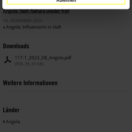
Ablehnen
06. FEBRUAR 2025
Angola: Neth Nahara wieder frei!
18. DEZEMBER 2023
Angola: Influencerin in Haft
Downloads
117-1_2023_DE_Angola.pdf
(PDF, 85.33 KB)
Weitere Informationen
Länder
Angola