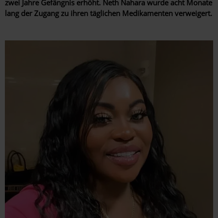
zwei Jahre Gefängnis erhöht. Neth Nahara wurde acht Monate
lang der Zugang zu ihren täglichen Medikamenten verweigert.