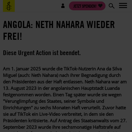
Direkt
Benutzermenü
JETZT SPENDEN!
zum
Inhalt
ANGOLA: NETH NAHARA WIEDER
FREI!
Diese Urgent Action ist beendet.
Am 1. Januar 2025 wurde die TikTok-Nutzerin Ana da Silva
Miguel (auch: Neth Nahara) nach ihrer Begnadigung durch
den Präsidenten aus der Haft entlassen. Neth Nahara war am
13. August 2023 in der angolanischen Hauptstadt Luanda
festgenommen worden.
Einen Tag später wurde sie wegen
"Verunglimpfung des Staates, seiner Symbole und
Einrichtungen" zu sechs Monaten Haft verurteilt. Zuvor hatte
sie auf TikTok ein Live-Video verbreitet, in dem sie den
Präsidenten kritisierte.
Auf Antrag des Staatsanwalts vom 27.
September 2023 wurde ihre sechsmonatige Haftstrafe auf