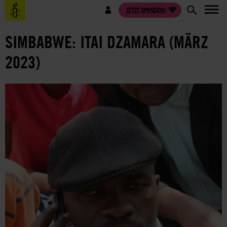
Direkt
Benutzermenü
JETZT SPENDEN!
zum
Inhalt
SIMBABWE: ITAI DZAMARA (MÄRZ
2023)