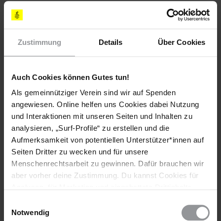
I. E. Frau Alice Mashingaidze
Dannenwalder Weg 91
Zustimmung
Details
Über Cookies
13439 Berlin
E-Mail:
infor@zimembassyberlin.com
Auch Cookies können Gutes tun!
Als gemeinnütziger Verein sind wir auf Spenden
(Standardbrief: 0,85 €)
angewiesen. Online helfen uns Cookies dabei Nutzung
BETROFFENE PERSONEN
und Interaktionen mit unseren Seiten und Inhalten zu
Itai Dzamara
analysieren, „Surf-Profile“ zu erstellen und die
Aufmerksamkeit von potentiellen Unterstützer*innen auf
Seiten Dritter zu wecken und für unsere
LÄNDER
Menschenrechtsarbeit zu gewinnen. Dafür brauchen wir
Simbabwe
aber vorher deine Zustimmung. Du kannst Cookies für
Analysen, für Marketing und eingebettete Drittinhalte
DATUM
auch ablehnen, oder deine Meinung jederzeit später
Einwilligungsauswahl
28. Februar 2023
wieder ändern. Diesen Banner kannst Du über den Link
Notwendig