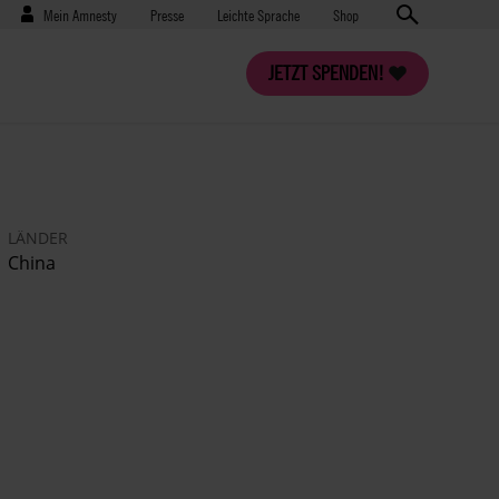
Benutzermenü
Presse
Mein Amnesty
Presse
Leichte Sprache
Shop
JETZT SPENDEN!
LÄNDER
China