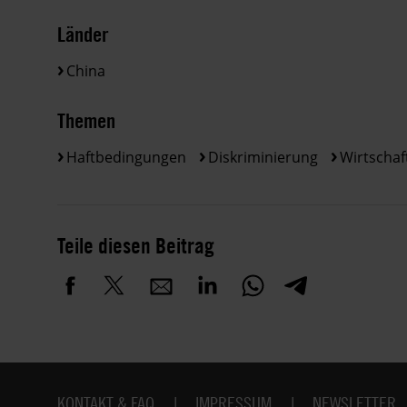
Länder
China
Themen
Haftbedingungen
Diskriminierung
Wirtschaft
Teile diesen Beitrag
Fußbereich
KONTAKT & FAQ
IMPRESSUM
NEWSLETTER