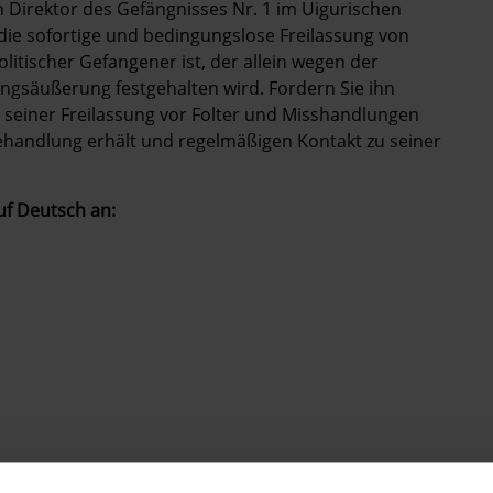
 Direktor
des Gefängnisses Nr. 1 im Uigurischen
r die sofortige und bedingungslose Freilassung von
litischer Gefangener ist, der allein wegen der
ungsäußerung festgehalten wird. Fordern Sie ihn
u seiner Freilassung vor Folter und Misshandlungen
 Behandlung erhält und regelmäßigen Kontakt zu seiner
uf Deutsch an: