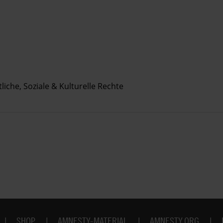
liche, Soziale & Kulturelle Rechte
SHOP
AMNESTY-MATERIAL
AMNESTY.ORG