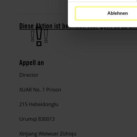
Ablehnen
Diese Aktion ist beendet. Hier geht es zu a
Appell an
Director
XUAR
No. 1 Prison
215 Hebeidonglu
Urumqi 830013
Xinjiang Weiwuer Zizhiqu