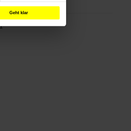
Geht klar
!