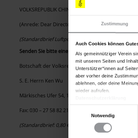
VOLKSREPUBLIK CHINA
(Anrede: Dear Director / Sehr geehrter Herr Direkt
Zustimmung
(Standardbrief Luftpost bis 20 g: 1,10 €)
Auch Cookies können Gutes
Senden Sie bitte eine Kopie Ihres Schreibens an
:
Als gemeinnütziger Verein si
mit unseren Seiten und Inhalt
Botschaft der Volksrepublik China
Unterstützer*innen auf Seite
aber vorher deine Zustimmung
S. E. Herrn Ken Wu
ablehnen, oder deine Meinung
wieder aufrufen.
Märkisches Ufer 54, 10179 Berlin
Datenschutzerklärung
Einwilligungsauswahl
Fax: 030 – 27 58 82 21
Notwendig
(Standardbrief: 0,80 €)