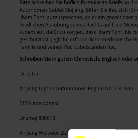
Bitte schreiben Sie höflich formulierte Briefe
an den
Autonomen Gebiet Xinjiang. Bitten Sie ihn, sich fü
Ilham Tohti auszusprechen, da er ein gewaltloser po
friedlichen Ausübung seines Rechts auf freie Mein
zudem auf, dafür zu sorgen, dass Ilham Tohti bis z
geschützt ist, jegliche erforderliche medizinische
Familie und seinen Rechtsbeiständen hat.
Schreiben Sie in gutem Chinesisch, Englisch oder a
Director
Xinjiang Uighur Autonomous Region No. 1 Prison
215 Hebeidonglu
Urumqi 830013
Xinjiang Weiwuer Zizhiqu